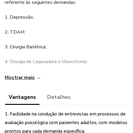
referente às seguintes demandas:
1. Depressão;
2. TDAH;
3. Cirurgia Bariátrica;
4. Cirurgia de Laqueadura e Vasectomia;
5. Cirurgia de Redesignação Sexual;
Mostrar mais
6. Aconselhamento de Carreira;
Vantagens
Detalhes
7. Processo seletivo;
1. Facilidade na condução de entrevistas em processos de
8. Concurso público.
avaliação psicológica com pacientes adultos, com modelos
prontos para cada demanda específica;