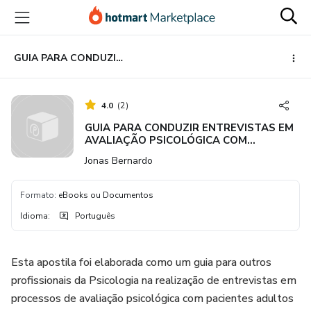
Ir
Ir
Ir
para
para
para
o
o
o
conteúdo
pagamento
rodapé
GUIA PARA CONDUZIR ENTREVISTAS EM AVALIAÇÃO PSICOLÓGICA COM PACIENTES ADULTOS
principal
4.0
(
2
)
GUIA PARA CONDUZIR ENTREVISTAS EM
AVALIAÇÃO PSICOLÓGICA COM
PACIENTES ADULTOS
Jonas Bernardo
Formato
:
eBooks ou Documentos
Idioma
:
Português
Esta apostila foi elaborada como um guia para outros
profissionais da Psicologia na realização de entrevistas em
processos de avaliação psicológica com pacientes adultos