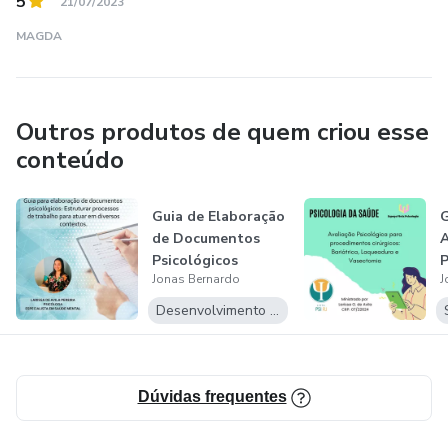
5
21/07/2023
MAGDA
Outros produtos de quem criou esse
conteúdo
Guia de Elaboração
G
de Documentos
A
Psicológicos
P
Jonas Bernardo
J
P
Desenvolvimento Pessoal
Dúvidas frequentes