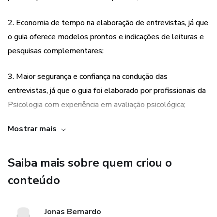
Além dos modelos de entrevistas, está incluso indicação
de leituras e dicas de onde pesquisar mais sobre cada
2. Economia de tempo na elaboração de entrevistas, já que
temática central de entrevista.
o guia oferece modelos prontos e indicações de leituras e
pesquisas complementares;
3. Maior segurança e confiança na condução das
entrevistas, já que o guia foi elaborado por profissionais da
Psicologia com experiência em avaliação psicológica;
Mostrar mais
4. Possibilidade de ampliar o conhecimento sobre cada
demanda específica, com indicações de leituras e pesquisas
complementares que podem ser úteis para a prática
Saiba mais sobre quem criou o
profissional.
conteúdo
Jonas Bernardo