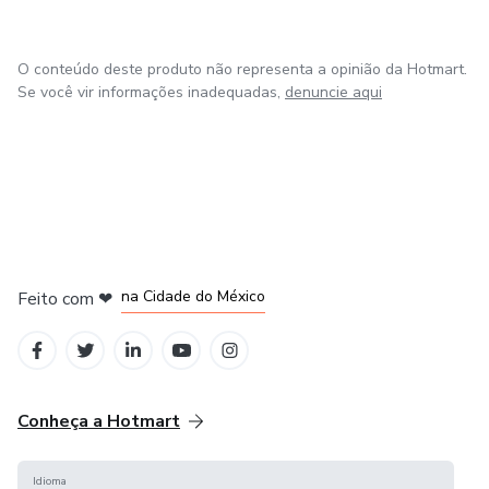
O conteúdo deste produto não representa a opinião da Hotmart.
Se você vir informações inadequadas,
denuncie aqui
em Bogotá
em Amsterdam
em Madrid
na Cidade do México
Feito com
❤
em Belo Horizonte
Conheça a Hotmart
Idioma