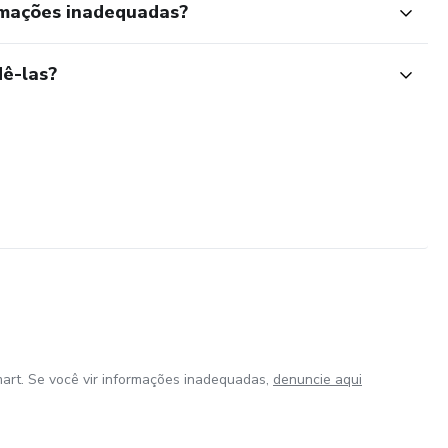
rmações inadequadas?
ê-las?
art. Se você vir informações inadequadas,
denuncie aqui