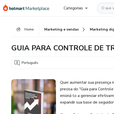
Ir
Ir
Ir
Categorias
para
para
para
o
o
o
conteúdo
pagamento
rodapé
Home
Marketing e vendas
Marketing dig
principal
GUIA PARA CONTROLE DE T
Português
Quer aumentar sua presença na
precisa do "Guia para Control
ensiná-lo a gerenciar efetiva
expandir sua base de seguido