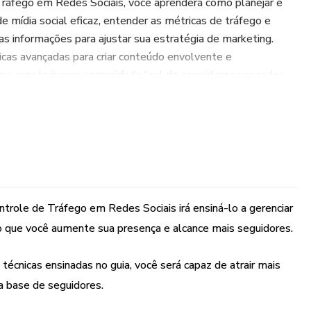
Tráfego em Redes Sociais, você aprenderá como planejar e
 mídia social eficaz, entender as métricas de tráfego e
 informações para ajustar sua estratégia de marketing.
cas avançadas para criar conteúdo envolvente e
o construir uma comunidade leal de seguidores nas redes
oprietários de pequenas empresas, profissionais de
 mídia social e qualquer pessoa que queira aumentar sua
ntão, não perca mais tempo tentando descobrir sozinho como
 sociais. Adquira agora mesmo o Guia para Controle de
omece a conquistar mais seguidores e aumentar o
ntrole de Tráfego em Redes Sociais irá ensiná-lo a gerenciar
o que você aumente sua presença e alcance mais seguidores.
écnicas ensinadas no guia, você será capaz de atrair mais
a base de seguidores.