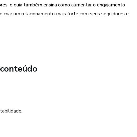
ores, o guia também ensina como aumentar o engajamento
 de criar um relacionamento mais forte com seus seguidores e
omo analisar as métricas de tráfego e engajamento em suas
 de marketing de acordo com os resultados obtidos. Isso
s e melhorar seus resultados.
 conteúdo
 técnicas avançadas para criar conteúdo envolvente e
 sociais e atrair mais seguidores e engajamento.
abilidade.