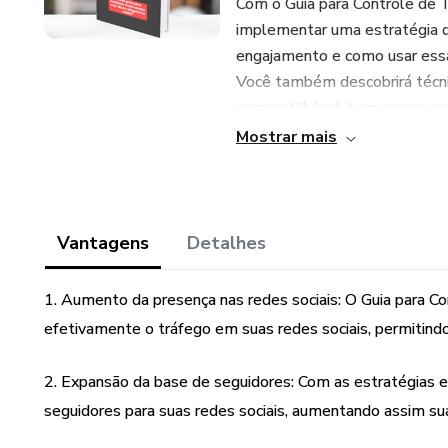
Com o Guia para Controle de 
implementar uma estratégia de
engajamento e como usar essas
Você também descobrirá técni
compartilhável, bem como com
sociais.
Mostrar mais
Este ebook é perfeito para pr
marketing, influenciadores de
presença nas redes sociais. E
Vantagens
Detalhes
controlar o tráfego nas redes
Tráfego em Redes Sociais e c
1. Aumento da presença nas redes sociais: O Guia para Co
engajamento!
efetivamente o tráfego em suas redes sociais, permitind
2. Expansão da base de seguidores: Com as estratégias e t
seguidores para suas redes sociais, aumentando assim su