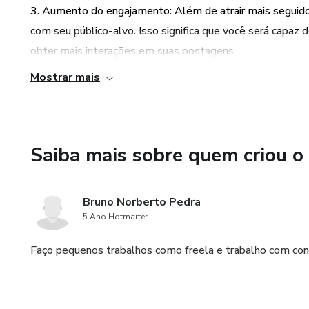
3. Aumento do engajamento: Além de atrair mais seguid
com seu público-alvo. Isso significa que você será capaz
obter mais interações em suas postagens.
Mostrar mais
4. Melhoria da estratégia de marketing: O guia ensina c
redes sociais, permitindo que você ajuste sua estratégia
significa que você poderá tomar decisões mais informada
Saiba mais sobre quem criou o
5. Criação de conteúdo envolvente: O guia também aborda
compartilhável. Isso ajudará você a se destacar nas redes
Bruno Norberto Pedra
5 Ano Hotmarter
Faço pequenos trabalhos como freela e trabalho com cont