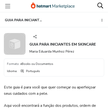
Ir
Ir
Ir
para
para
para
o
o
o
conteúdo
pagamento
rodapé
GUIA PARA INICIANTES EM SKINCARE
principal
GUIA PARA INICIANTES EM SKINCARE
Maria Eduarda Munhoz Pérez
Formato
:
eBooks ou Documentos
Idioma
:
Português
Este guia é para você que quer começar ou aperfeiçoar
seus cuidados com a pele.
Aqui você encontrará a função dos produtos, ordem de