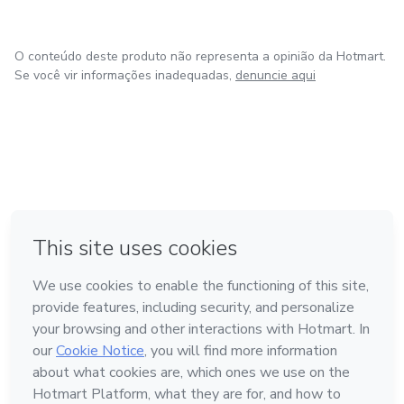
O conteúdo deste produto não representa a opinião da Hotmart.
Se você vir informações inadequadas,
denuncie aqui
em Bogotá
em Amsterdam
em Madrid
na Cidade do México
Feito com
❤
em Belo Horizonte
Conheça a Hotmart
Idioma