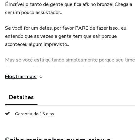
É incrível o tanto de gente que fica afk no bronze! Chega a
ser um pouco assustador..
Se você for um deles, por favor PARE de fazer isso.. eu
entendo que as vezes a gente tem que sair porque
aconteceu algum imprevisto..
Mas se você está quitando simplesmente porque seu time
é lixo ou você foi solado muito, você não está pronto para
jogar ranqueadas.
Mostrar mais
PORÉM...
Detalhes
Se você estiver pegando muita gente afk no seu time, tem
Garantia de 15 dias
sim algo que você pode fazer...
Igual eu falei acima, geralmente os caras quitam porque
eles foram solados na lane, ou porque estão sendo