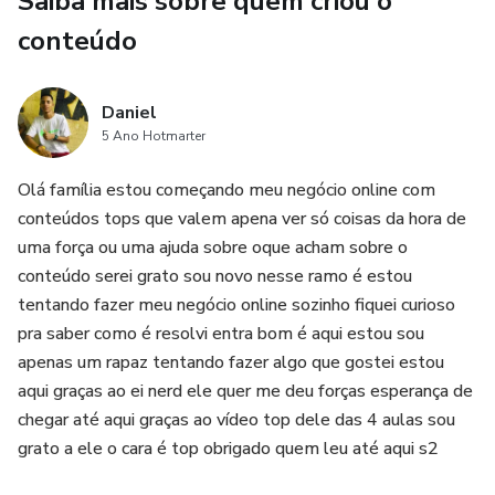
Saiba mais sobre quem criou o
campados, ou porque o time é lixo..
conteúdo
Seja lá qual for o motivo (desculpa né).. a melhor solução
que eu achei para esse problema foi:
Daniel
5 Ano Hotmarter
Ser positivo
Olá família estou começando meu negócio online com
conteúdos tops que valem apena ver só coisas da hora de
Ajudar o time
uma força ou uma ajuda sobre oque acham sobre o
Maioria das vezes que o cara quita, é porque ele está
conteúdo serei grato sou novo nesse ramo é estou
MEGA tiltado, então qualquer coisa que você falar de ruim
tentando fazer meu negócio online sozinho fiquei curioso
para ele vai fazer ele quitar..
pra saber como é resolvi entra bom é aqui estou sou
apenas um rapaz tentando fazer algo que gostei estou
Então tente ser positivo, fala para ele que está tranquilo
aqui graças ao ei nerd ele quer me deu forças esperança de
que dá para ganhar...
chegar até aqui graças ao vídeo top dele das 4 aulas sou
grato a ele o cara é top obrigado quem leu até aqui s2
Quando ele ou qualquer pessoa do time fizer uma jogada