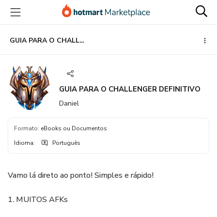
Ir
Ir
Ir
para
para
para
o
o
o
conteúdo
pagamento
rodapé
GUIA PARA O CHALLENGER DEFINITIVO
principal
GUIA PARA O CHALLENGER DEFINITIVO
Daniel
Formato
:
eBooks ou Documentos
Idioma
:
Português
Vamo lá direto ao ponto! Simples e rápido!
1. MUITOS AFKs