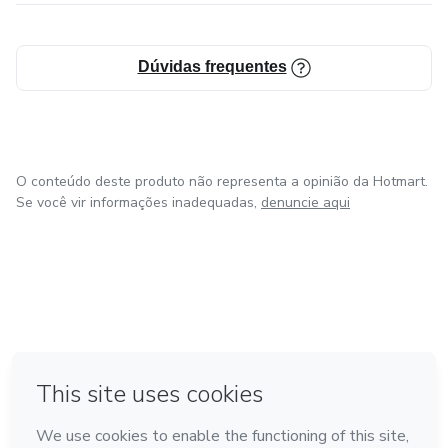
Dúvidas frequentes
O conteúdo deste produto não representa a opinião da Hotmart.
Se você vir informações inadequadas,
denuncie aqui
em Amsterdam
em Madrid
em Bogotá
Feito com
❤
em Belo Horizonte
na Cidade do México