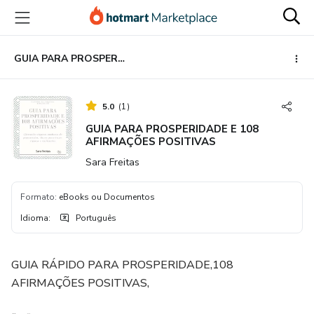
Ir
Ir
Ir
para
para
para
o
o
o
conteúdo
pagamento
rodapé
GUIA PARA PROSPERIDADE E 108 AFIRMAÇÕES POSITIVAS
principal
5.0
(
1
)
GUIA PARA PROSPERIDADE E 108
AFIRMAÇÕES POSITIVAS
Sara Freitas
Formato
:
eBooks ou Documentos
Idioma
:
Português
GUIA RÁPIDO PARA PROSPERIDADE,108
AFIRMAÇÕES POSITIVAS,