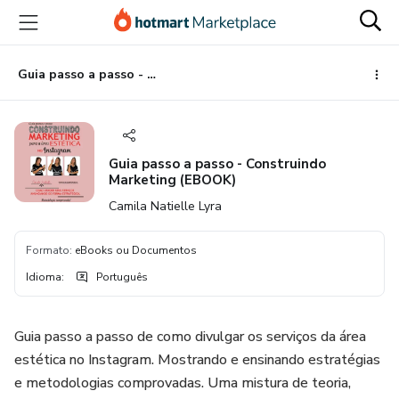
Ir
Ir
Ir
para
para
para
o
o
o
conteúdo
pagamento
rodapé
Guia passo a passo - Construindo Marketing (EBOOK)
principal
Guia passo a passo - Construindo
Marketing (EBOOK)
Camila Natielle Lyra
Formato
:
eBooks ou Documentos
Idioma
:
Português
Guia passo a passo de como divulgar os serviços da área
estética no Instagram. Mostrando e ensinando estratégias
e metodologias comprovadas. Uma mistura de teoria,