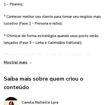
1 - Pilares);
cada uma.
* Conhecer melhor seu cliente para tornar seu negócio mais
lucrativo (Fase 2 - Persona e nicho);
* Otimizar de forma estratégica quando seus posts serão
lançados (Fase 3 – Linha e Calendário Editorial);
* Envolver seus clientes através das postagens até o
fechamento do serviço (Fase 4 – Funil de conteúdos);
Mostrar mais
* Como deixar sua página principal atraente para seus
Saiba mais sobre quem criou o
clientes (Fase. 5 - Perfil); l Posicionamento para seu
conteúdo
público e padronização do seu perfil, deixando-o
visualmente mais profissional (Fase. 6 - Branding,
identidade visual e logo);
Camila Natielle Lyra