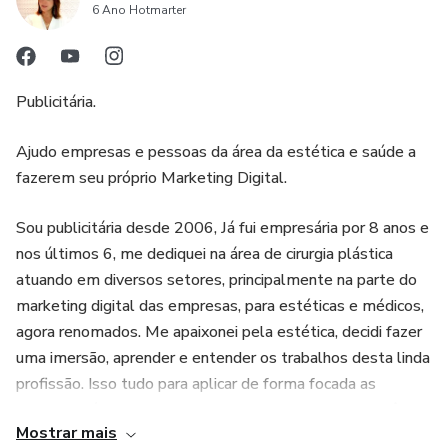
6 Ano Hotmarter
* Tornar sua imagem pessoal rentável (Fase. 7 –
Profissionalizando o seu perfil);
Publicitária.
* Como utilizar palavras que atraem, geram curiosidade,
convencem e vendem (Fase 8 – Copy / Gatilhos mentais);
Ajudo empresas e pessoas da área da estética e saúde a
fazerem seu próprio Marketing Digital.
* A importância da diversidade de conteúdos e como
Sou publicitária desde 2006, Já fui empresária por 8 anos e
postar cada tipo de conteúdo na rede (Fase 9 -
nos últimos 6, me dediquei na área de cirurgia plástica
Conteúdos);
atuando em diversos setores, principalmente na parte do
marketing digital das empresas, para estéticas e médicos,
* Detalhes que fazem diferença nos seus conteúdos (Fase
agora renomados. Me apaixonei pela estética, decidi fazer
10 – Finalizando com dicas e informações importantes);
uma imersão, aprender e entender os trabalhos desta linda
profissão. Isso tudo para aplicar de forma focada as
* Banco de ideias prontas para facilitar suas postagens;
principais técnicas de Marketing mais aderentes a você
Mostrar mais
com o objetivo de que seu trabalho seja visto por mais