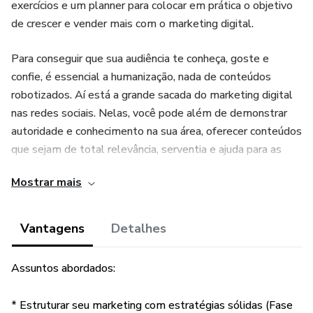
exercícios e um planner para colocar em prática o objetivo
de crescer e vender mais com o marketing digital.
Para conseguir que sua audiência te conheça, goste e
confie, é essencial a humanização, nada de conteúdos
robotizados. Aí está a grande sacada do marketing digital
nas redes sociais. Nelas, você pode além de demonstrar
autoridade e conhecimento na sua área, oferecer conteúdos
que sejam de total relevância, serventia e ajuda para as
pessoas, além, claro, de mostrar que você é uma pessoa
Mostrar mais
com pontos em comum em seu cotidiano, que se
assemelham com sua audiência, mostrando
verdadeiramente quem você é, tanto por traz quanto pela
Vantagens
Detalhes
frente dos bastidores.
Assuntos abordados:
Mas, como isso é possível? Através de estratégias, é
necessário desenhar todo um cenário antes de sair
* Estruturar seu marketing com estratégias sólidas (Fase
postando qualquer conteúdo, além, claro, da execução de