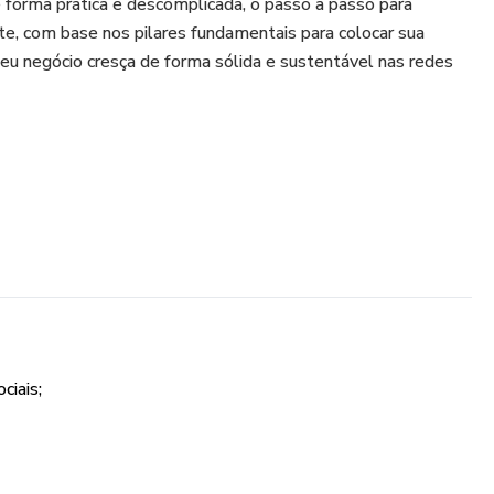
 forma prática e descomplicada, o passo a passo para
te, com base nos pilares fundamentais para colocar sua
eu negócio cresça de forma sólida e sustentável nas redes
ocê não ficará apenas na teoria, pois este guia é totalmente
itáveis para que você possa colocar em prática tudo o que
 seja o seu nicho. Não é incrível?!
ciais;