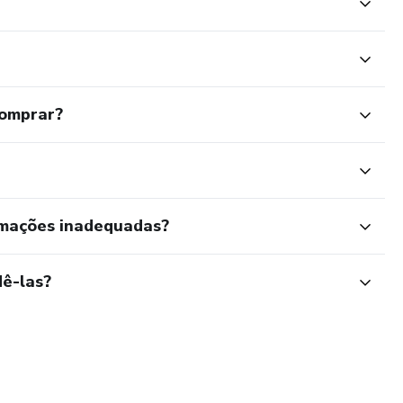
comprar?
rmações inadequadas?
ê-las?