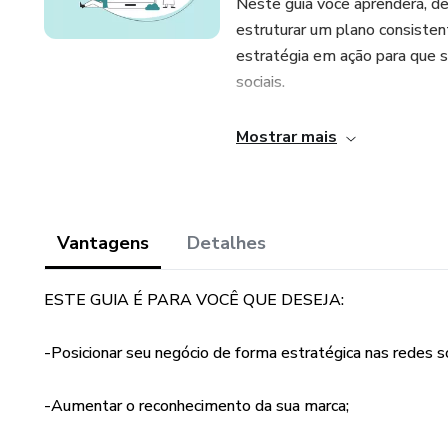
Neste guia você aprenderá, de
estruturar um plano consisten
estratégia em ação para que s
sociais.
E sabe qual a melhor parte? V
Mostrar mais
interativo e possui campos ed
aprendeu, independente de qual
Veja o que você vai encontrar:
Vantagens
Detalhes
-Definição de Objetivos;
ESTE GUIA É PARA VOCÊ QUE DESEJA:
-Escolha dos KPI's;
-Posicionar seu negócio de forma estratégica nas redes so
-Definição da Buyer Persona;
-Aumentar o reconhecimento da sua marca;
-Produção de Conteúdo;