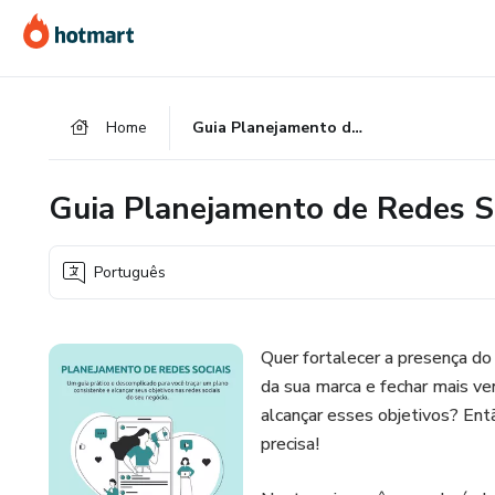
Ir
Ir
Ir
para
para
para
o
o
o
conteúdo
pagamento
rodapé
Home
Guia Planejamento de Redes Sociais
principal
Guia Planejamento de Redes S
Português
Quer fortalecer a presença do
da sua marca e fechar mais v
alcançar esses objetivos? Ent
precisa!