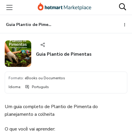
Ir
Ir
Ir
para
para
para
o
o
o
conteúdo
pagamento
rodapé
Guia Plantio de Pimentas
principal
Guia Plantio de Pimentas
Formato
:
eBooks ou Documentos
Idioma
:
Português
Um guia completo de Plantio de Pimenta do
planejamento a colheita
O que você vai aprender: