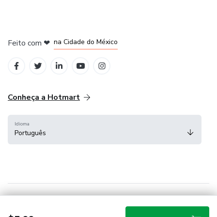
em Bogotá
em Amsterdam
em Madrid
na Cidade do México
Feito com
❤
em Belo Horizonte
Conheça a Hotmart
Idioma
Português
Central de ajuda
Termos
Privacidade
Cookies