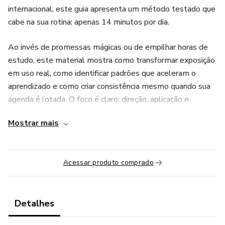
internacional, este guia apresenta um método testado que
cabe na sua rotina: apenas 14 minutos por dia.
Ao invés de promessas mágicas ou de empilhar horas de
estudo, este material mostra como transformar exposição
em uso real, como identificar padrões que aceleram o
aprendizado e como criar consistência mesmo quando sua
agenda é lotada. O foco é claro: direção, aplicação e
resultado — com um compromisso diário curto e
Mostrar mais
sustentável.
O que você encontra neste produto:
Acessar produto comprado
-Guia Poliglota completo com 14 capítulos que cobrem
mindset, rotina, vocabulário funcional, gramática sem
trauma, imersão prática e planos de ação.
Detalhes