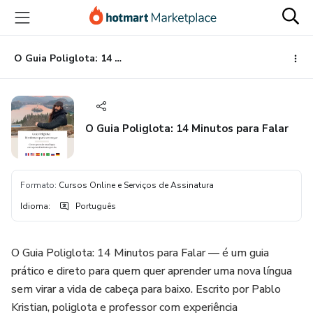
Ir
Ir
Ir
para
para
para
o
o
o
conteúdo
pagamento
rodapé
O Guia Poliglota: 14 Minutos para Falar
principal
O Guia Poliglota: 14 Minutos para Falar
Formato
:
Cursos Online e Serviços de Assinatura
Idioma
:
Português
O Guia Poliglota: 14 Minutos para Falar — é um guia
prático e direto para quem quer aprender uma nova língua
sem virar a vida de cabeça para baixo. Escrito por Pablo
Kristian, poliglota e professor com experiência