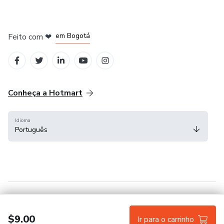
em Amsterdam
em Madrid
em Bogotá
Feito com
❤
em Belo Horizonte
na Cidade do México
Conheça a Hotmart
Idioma
Português
Central de ajuda
Termos
Privacidade
Cookies
$9.00
Ir para o carrinho