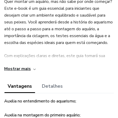
Quer montar um aquário, mas não sabe por onde começar?
Este e-book é um guia essencial para iniciantes que
desejam criar um ambiente equilibrado e saudável para
seus peixes. Você aprenderá desde a história do aquarismo
até o passo a passo para a montagem do aquário, a
importância da ciclagem, os testes essenciais da água e a
escolha das espécies ideais para quem está começando.
Com explicações claras e diretas, este guia tornará sua
jornada no aquarismo mais fácil e prazerosa, ajudando você
Mostrar mais
a evitar erros comuns e a garantir o bem-estar dos seus
peixes. Comece agora mesmo e transforme seu aquário
em um verdadeiro ecossistema em miniatura!
Vantagens
Detalhes
Auxilia no entendimento do aquarismo;
Auxilia na montagem do primeiro aquário;