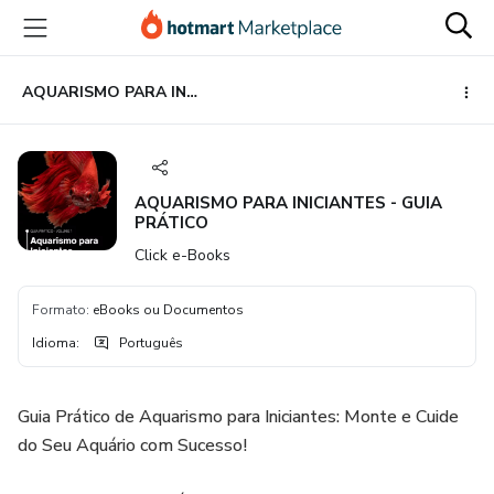
Ir
Ir
Ir
para
para
para
o
o
o
conteúdo
pagamento
rodapé
AQUARISMO PARA INICIANTES - GUIA PRÁTICO
principal
AQUARISMO PARA INICIANTES - GUIA
PRÁTICO
Click e-Books
Formato
:
eBooks ou Documentos
Idioma
:
Português
Guia Prático de Aquarismo para Iniciantes: Monte e Cuide
do Seu Aquário com Sucesso!