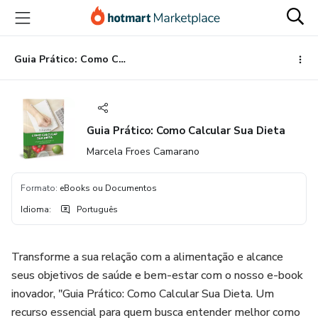
Ir
Ir
Ir
para
para
para
o
o
o
conteúdo
pagamento
rodapé
Guia Prático: Como Calcular Sua Dieta
principal
Guia Prático: Como Calcular Sua Dieta
Marcela Froes Camarano
Formato
:
eBooks ou Documentos
Idioma
:
Português
Transforme a sua relação com a alimentação e alcance
seus objetivos de saúde e bem-estar com o nosso e-book
inovador, "Guia Prático: Como Calcular Sua Dieta. Um
recurso essencial para quem busca entender melhor como