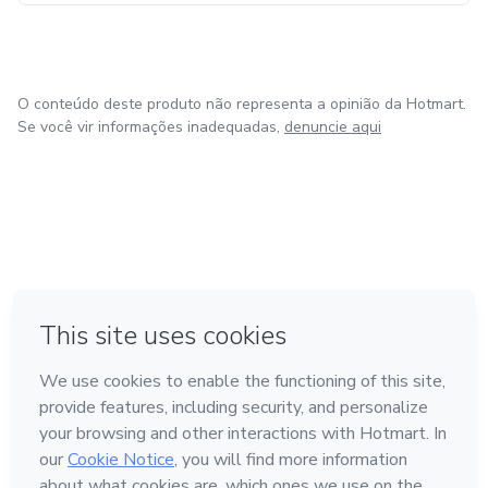
provando que perder peso pode ser um processo
prazeroso e sem sofrimento.
O conteúdo deste produto não representa a opinião da Hotmart.
Se você vir informações inadequadas,
denuncie aqui
em Bogotá
em Amsterdam
em Madrid
na Cidade do México
Feito com
❤
em Belo Horizonte
Conheça a Hotmart