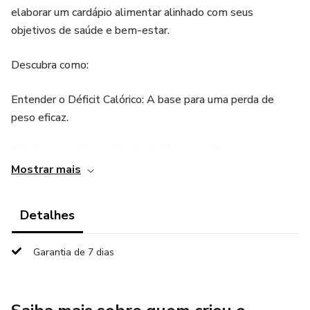
elaborar um cardápio alimentar alinhado com seus
objetivos de saúde e bem-estar.
Descubra como:
Entender o Déficit Calórico: A base para uma perda de
peso eficaz.
Calcular suas Necessidades Calóricas em Repouso:
Mostrar mais
Usando ferramentas online.
Aprender a Usar uma Calculadora de Metabolismo Basal:
Detalhes
Para estimativas precisas de calorias necessárias.
Garantia de 7 dias
Definir seu Objetivo de Calorias e Planejar Refeições:
Organizando sua alimentação para atingir suas metas de
saúde.