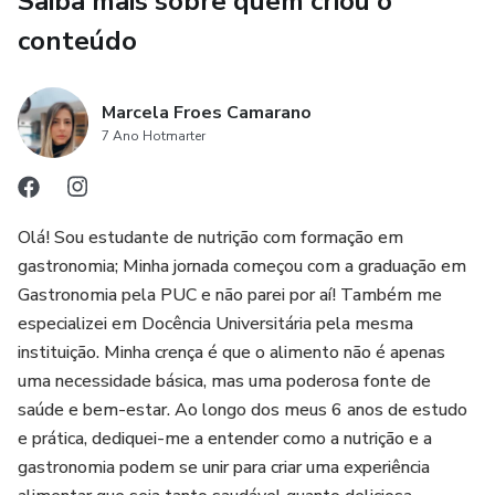
Saiba mais sobre quem criou o
Seja você alguém que deseja emagrecer, manter o peso ou
conteúdo
até ganhar massa muscular, este guia fornecerá as
ferramentas necessárias para tomar decisões informadas
Marcela Froes Camarano
sobre sua alimentação.
7 Ano Hotmarter
Vamos abordar métodos simples, porém eficazes, para
calcular suas necessidades calóricas diárias e equilibrar os
macronutrientes, tudo isso considerando seu estilo de vida
Olá! Sou estudante de nutrição com formação em
e atividades físicas.
gastronomia; Minha jornada começou com a graduação em
Gastronomia pela PUC e não parei por aí! Também me
A ideia desse material é que você siga as orientações e
especializei em Docência Universitária pela mesma
aprenda a calcular sua dieta. Aqui, você não só aprenderá a
instituição. Minha crença é que o alimento não é apenas
gerenciar sua alimentação, mas também ganhará as
uma necessidade básica, mas uma poderosa fonte de
ferramentas para atingir seus objetivos de saúde e bem-
saúde e bem-estar. Ao longo dos meus 6 anos de estudo
estar de forma eficaz e sustentável.
e prática, dediquei-me a entender como a nutrição e a
gastronomia podem se unir para criar uma experiência