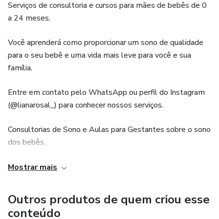
Serviços de consultoria e cursos para mães de bebês de 0
a 24 meses.
Você aprenderá como proporcionar um sono de qualidade
para o seu bebê e uma vida mais leve para você e sua
família.
Entre em contato pelo WhatsApp ou perfil do Instagram
(@lianarosal_) para conhecer nossos serviços.
Consultorias de Sono e Aulas para Gestantes sobre o sono
dos bebês.
As Consultorias de Sono são compostas de
Mostrar mais
atendimento(s) online e entrega de um Plano de Sono
Personalizado para o seu bebê, contendo:
Outros produtos de quem criou esse
conteúdo
- Cenário atual/objetivos: relatório sobre a situação atual