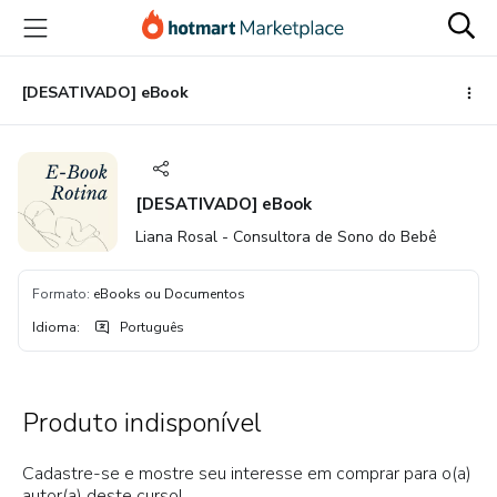
Ir
Ir
Ir
para
para
para
o
o
o
conteúdo
pagamento
rodapé
[DESATIVADO] eBook
principal
[DESATIVADO] eBook
Liana Rosal - Consultora de Sono do Bebê
Formato
:
eBooks ou Documentos
Idioma
:
Português
Produto indisponível
Cadastre-se e mostre seu interesse em comprar para o(a)
autor(a) deste curso!