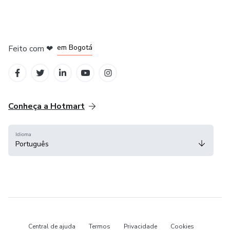
em Amsterdam
em Madrid
em Bogotá
Feito com
❤
em Belo Horizonte
na Cidade do México
Conheça a Hotmart
Idioma
Português
Central de ajuda
Termos
Privacidade
Cookies