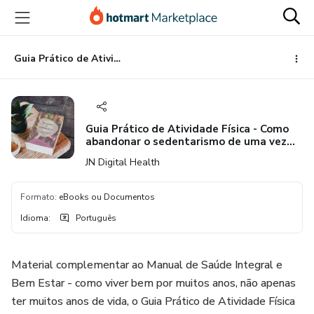
Ir
Ir
Ir
para
para
para
o
o
o
conteúdo
pagamento
rodapé
Guia Prático de Atividade Física - Como abandonar o sedentarismo de uma vez por todas
principal
Guia Prático de Atividade Física - Como
abandonar o sedentarismo de uma vez
por todas
JN Digital Health
Formato
:
eBooks ou Documentos
Idioma
:
Português
Material complementar ao Manual de Saúde Integral e
Bem Estar - como viver bem por muitos anos, não apenas
ter muitos anos de vida, o Guia Prático de Atividade Física