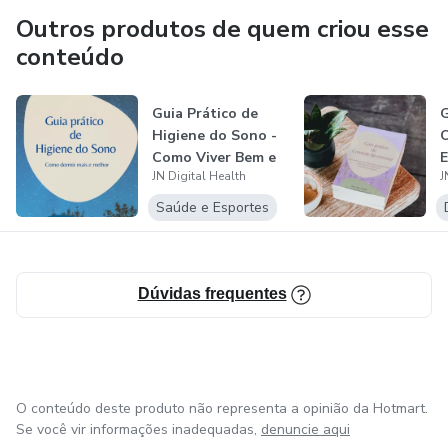
Outros produtos de quem criou esse
conteúdo
Guia Prático de
G
Higiene do Sono -
C
Como Viver Bem e
E
JN Digital Health
J
Melhor
E
p
Saúde e Esportes
Dúvidas frequentes
O conteúdo deste produto não representa a opinião da Hotmart.
Se você vir informações inadequadas,
denuncie aqui