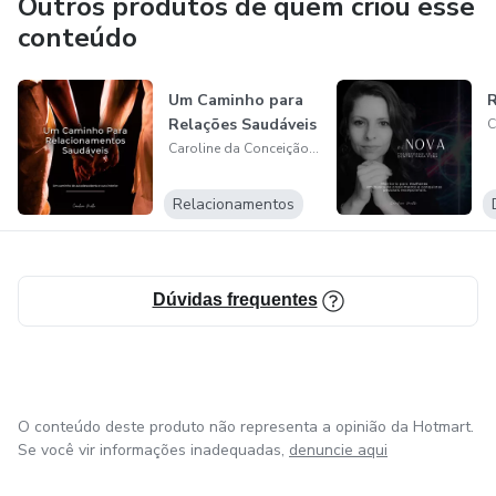
Outros produtos de quem criou esse
diante da vida, possibilitando relacionamentos mais leves e
conteúdo
uma existência mais próspera e feliz. Caroline acredita que,
ao despertar o autoconhecimento e a autoconfiança, é
Um Caminho para
possível alcançar uma vida plena e equilibrada.
Relações Saudáveis
Caroline da Conceição Mello
Relacionamentos
Dúvidas frequentes
O conteúdo deste produto não representa a opinião da Hotmart.
Se você vir informações inadequadas,
denuncie aqui