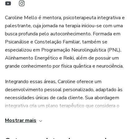
Caroline Mello é mentora, psicoterapeuta integrativa e
palestrante, cuja jornada na terapia iniciou-se com uma
busca profunda pelo autoconhecimento. Formada em
Psicanálise e Constelação Familiar, também se
especializou em Programação Neurolinguística (PNL),
Alinhamento Energético e Reiki, além de possuir um
grande conhecimento por física quântica e neurociência.
Integrando essas áreas, Caroline oferece um
desenvolvimento pessoal personalizado, adaptado às
necessidades únicas de cada cliente. Sua abordagem
integrativa cria um plano terapêutico que considera o
indivíduo em sua totalidade, promovendo bem-estar
Mostrar mais
emocional, mental e espiritual.
Missão: Direcionar as pessoas para uma nova postura