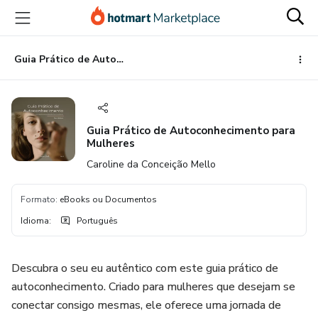
Ir
Ir
Ir
para
para
para
o
o
o
conteúdo
pagamento
rodapé
Guia Prático de Autoconhecimento para Mulheres
principal
Guia Prático de Autoconhecimento para
Mulheres
Caroline da Conceição Mello
Formato
:
eBooks ou Documentos
Idioma
:
Português
Descubra o seu eu autêntico com este guia prático de
autoconhecimento. Criado para mulheres que desejam se
conectar consigo mesmas, ele oferece uma jornada de