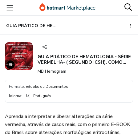
Ir
Ir
Ir
para
para
para
o
o
o
conteúdo
pagamento
rodapé
GUIA PRÁTICO DE HEMATOLOGIA - SÉRIE VERMELHA- ( SEGUNDO ICSH). COMO INTERPRETAR E LIBERAR. SEGUNDA EDIÇÃO.
principal
GUIA PRÁTICO DE HEMATOLOGIA - SÉRIE
VERMELHA- ( SEGUNDO ICSH). COMO
INTERPRETAR E LIBERAR. SEGUNDA
MB Hemogram
EDIÇÃO.
Formato
:
eBooks ou Documentos
Idioma
:
Português
Aprenda a interpretar e liberar alterações da série
vermelha, através de casos reais, com o primeiro E-BOOK
do Brasil sobre alterações morfológicas eritrocitárias,