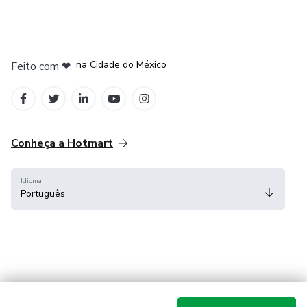
em Bogotá
em Amsterdam
em Madrid
na Cidade do México
Feito com
❤
em Belo Horizonte
Conheça a Hotmart
Idioma
Português
Central de ajuda
Termos
Privacidade
Cookies