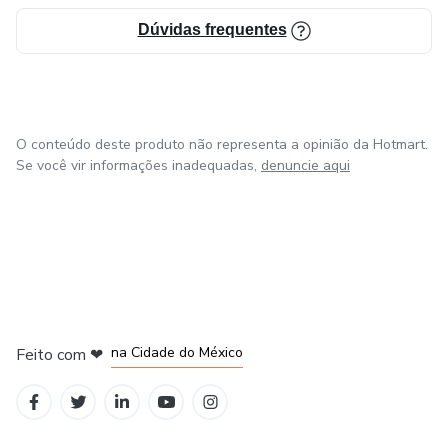
Dúvidas frequentes
O conteúdo deste produto não representa a opinião da Hotmart.
Se você vir informações inadequadas,
denuncie aqui
em Bogotá
em Amsterdam
em Madrid
na Cidade do México
Feito com
❤
em Belo Horizonte