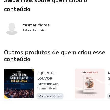
Saiba mais sobre quem criou o
conteúdo
Yusmari flores
1 Ano Hotmarter
Outros produtos de quem criou esse
conteúdo
EQUIPE DE
LOUVOR
REFERENCIA
Y
Yusmari flores
Música e Artes