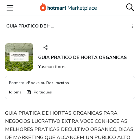
Ir
Ir
Ir
para
para
para
o
o
o
conteúdo
pagamento
rodapé
GUIA PRATICO DE HORTA ORGANICAS
principal
GUIA PRATICO DE HORTA ORGANICAS
Yusmari flores
Formato
:
eBooks ou Documentos
Idioma
:
Português
GUIA PRATICA DE HORTAS ORGANICAS PARA
NEGOCIOS LUCRATIVO EXTRA VOCE CONHOCE AS
MELHORES PRATICAS DECULTIVO ORGANICO, DICAS
DE MARKETING QUE ALCANCEM UN PUBLICO ALTO