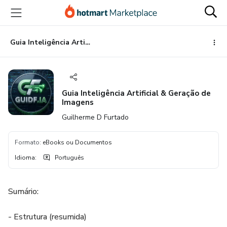
Ir
Ir
Ir
para
para
para
o
o
o
conteúdo
pagamento
rodapé
Guia Inteligência Artificial & Geração de Imagens
principal
Guia Inteligência Artificial & Geração de
Imagens
Guilherme D Furtado
Formato
:
eBooks ou Documentos
Idioma
:
Português
Sumário:
- Estrutura (resumida)