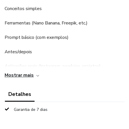
Conceitos simples
Ferramentas (Nano Banana, Freepik, etc.)
Prompt básico (com exemplos)
Antes/depois
Aplicações reais (Instagram, negócios, projetos).
Mostrar mais
Muita gente acha que IA é só moda.
Detalhes
Na prática, ela serve para otimizar tempo, processos e
resultados.
Garantia de 7 dias
Quando bem aplicada, a inteligência artificial deixa de ser
curiosidade e vira ferramenta estratégica.