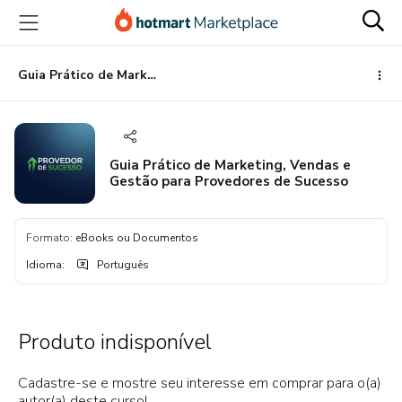
Ir
Ir
Ir
para
para
para
o
o
o
conteúdo
pagamento
rodapé
Guia Prático de Marketing, Vendas e Gestão para Provedores de Sucesso
principal
Guia Prático de Marketing, Vendas e
Gestão para Provedores de Sucesso
Formato
:
eBooks ou Documentos
Idioma
:
Português
Produto indisponível
Cadastre-se e mostre seu interesse em comprar para o(a)
autor(a) deste curso!