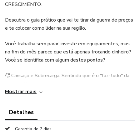
CRESCIMENTO.
Descubra o guia prático que vai te tirar da guerra de preços
e te colocar como líder na sua região.
Você trabalha sem parar, investe em equipamentos, mas
no fim do mês parece que está apenas trocando dinheiro?
Você se identifica com algum destes pontos?
🥵 Cansaço e Sobrecarga: Sentindo que é o "faz-tudo" da
empresa?
Mostrar mais
📉 Clientes que Cancelam: Perdendo clientes por causa de
R$5 a menos?
Detalhes
📢 Marketing que não Funciona: Seus anúncios e panfletos
Garantia de 7 dias
não trazem retorno?