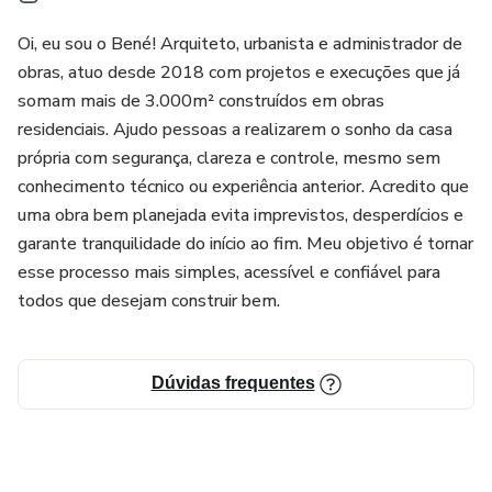
✅ Quer um acompanhamento claro, com linguagem
Oi, eu sou o Bené! Arquiteto, urbanista e administrador de
acessível e foco na prática.
obras, atuo desde 2018 com projetos e execuções que já
somam mais de 3.000m² construídos em obras
🚀 Não comece sua obra no escuro. Com o checklist certo,
residenciais. Ajudo pessoas a realizarem o sonho da casa
você toma decisões melhores e constrói com mais
própria com segurança, clareza e controle, mesmo sem
tranquilidade.
conhecimento técnico ou experiência anterior. Acredito que
uma obra bem planejada evita imprevistos, desperdícios e
Adquira agora e leve para sua obra um material de valor
garante tranquilidade do início ao fim. Meu objetivo é tornar
técnico, visualmente organizado e direto ao ponto!
esse processo mais simples, acessível e confiável para
todos que desejam construir bem.
Dúvidas frequentes