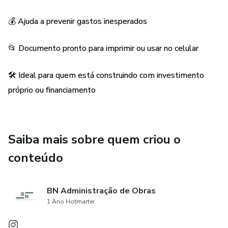
com pontos de atenção e dicas técnicas.
💰 Ajuda a prevenir gastos inesperados
Finalização – Limpeza, ajustes finais, documentação,
habite-se e pós-obra.
📂 Documento pronto para imprimir ou usar no celular
✨ Cada etapa traz checklists prontos para marcar, dicas de
🛠️ Ideal para quem está construindo com investimento
quem vive a rotina da obra e lembretes que ajudam você a
próprio ou financiamento
economizar, evitar retrabalhos e manter o controle.
🎯 Esse é o guia ideal para quem:
Saiba mais sobre quem criou o
✅ Vai construir e quer ter mais segurança e previsibilidade;
conteúdo
✅ Gosta de se organizar e evitar desperdícios;
BN Administração de Obras
✅ Não quer depender apenas dos profissionais para saber
1 Ano Hotmarter
o que está acontecendo na obra;