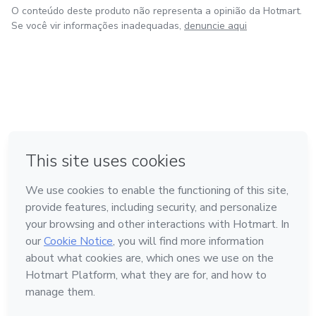
O conteúdo deste produto não representa a opinião da Hotmart.
Se você vir informações inadequadas,
denuncie aqui
em Amsterdam
em Madrid
em Bogotá
Feito com
❤
em Belo Horizonte
na Cidade do México
Conheça a Hotmart
Idioma
Português