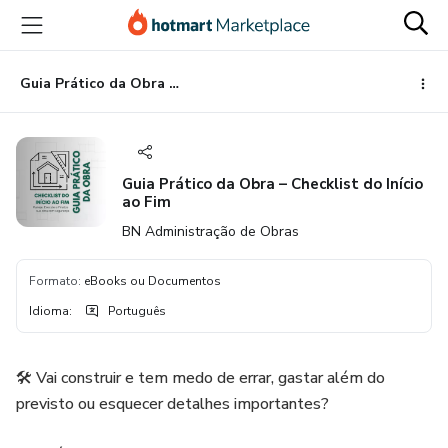
Ir
Ir
Ir
para
para
para
o
o
o
conteúdo
pagamento
rodapé
Guia Prático da Obra – Checklist do Início ao Fim
principal
Guia Prático da Obra – Checklist do Início
ao Fim
BN Administração de Obras
Formato
:
eBooks ou Documentos
Idioma
:
Português
🛠️ Vai construir e tem medo de errar, gastar além do
previsto ou esquecer detalhes importantes?