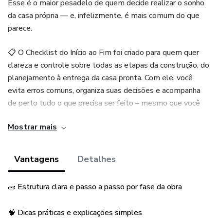
Esse é o maior pesadelo de quem decide realizar o sonho
da casa própria — e, infelizmente, é mais comum do que
parece.
📋 O Checklist do Início ao Fim foi criado para quem quer
clareza e controle sobre todas as etapas da construção, do
planejamento à entrega da casa pronta. Com ele, você
evita erros comuns, organiza suas decisões e acompanha
de perto tudo o que precisa ser feito – mesmo que você
não tenha formação técnica.
Mostrar mais
🔍 O material é direto, prático e fácil de usar. Ele está
dividido em 3 grandes fases:
Vantagens
Detalhes
Planejamento – Definição de objetivos, escolha do terreno,
🧱 Estrutura clara e passo a passo por fase da obra
projetos, licenças, orçamentos e contratações.
🧠 Dicas práticas e explicações simples
Execução – Etapas da obra, do canteiro até o paisagismo,