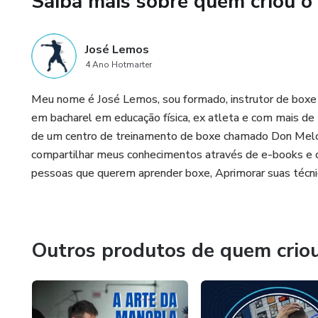
Saiba mais sobre quem criou o
Tudo com a metodologia do p
enrolação.
José Lemos
4 Ano Hotmarter
Se você já treina no saco ou q
de verdade.
Meu nome é José Lemos, sou formado, instrutor de boxe
em bacharel em educação física, ex atleta e com mais de
de um centro de treinamento de boxe chamado Don Melo.
compartilhar meus conhecimentos através de e-books e c
pessoas que querem aprender boxe, Aprimorar suas técn
Outros produtos de quem crio