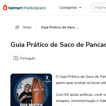
Ir
Ir
Ir
Categorias
para
para
para
o
o
o
conteúdo
pagamento
rodapé
Home
Guia Prático de Saco de Pancada
principal
Guia Prático de Saco de Panca
Português
O Guia Prático de Saco de Pa
quem quer evoluir no boxe ut
Com 66 aulas práticas, você 
ataques, movimentação e trei