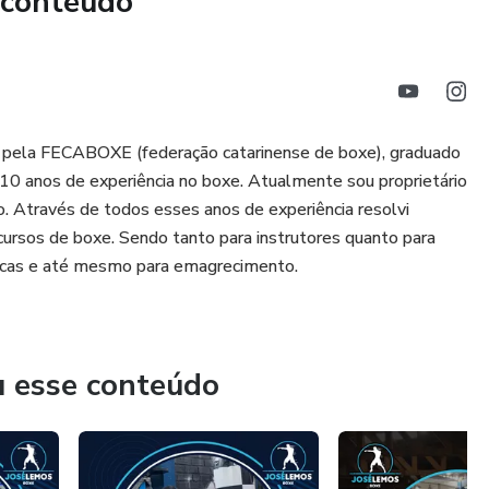
 conteúdo
rofessor José Lemos, focada em evolução real, sem
uer começar do jeito certo, esse guia vai acelerar sua evolução
 pela FECABOXE (federação catarinense de boxe), graduado
 10 anos de experiência no boxe. Atualmente sou proprietário
 Através de todos esses anos de experiência resolvi
ursos de boxe. Sendo tanto para instrutores quanto para
icas e até mesmo para emagrecimento.
u esse conteúdo