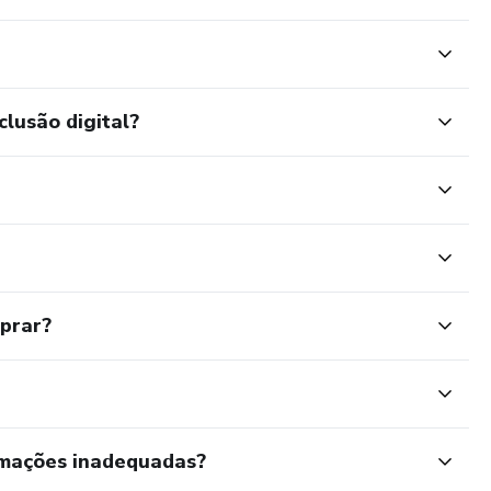
clusão digital?
mprar?
rmações inadequadas?