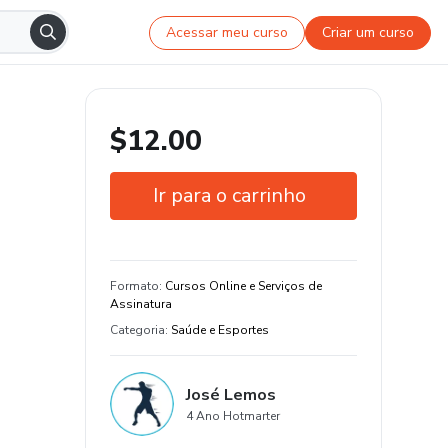
Acessar meu curso
Criar um curso
$12.00
Ir para o carrinho
Garantia de 7 dias
Estude do seu jeito e em qualquer
Formato
:
Cursos Online e Serviços de
dispositivo
Assinatura
Categoria
:
Saúde e Esportes
José Lemos
4 Ano Hotmarter