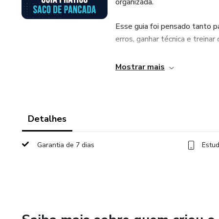
organizada.
Esse guia foi pensado tanto pa
erros, ganhar técnica e treinar
Aqui você vai desenvolver:
Mostrar mais
- Coordenação
- Ritmo de golpe
Detalhes
- Movimentação (footwork)
Garantia de 7 dias
Estud
- Leitura de luta
- Combinações inteligentes
- Defesa e contra-ataque