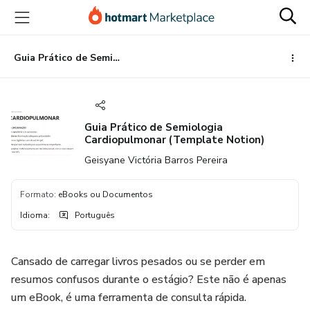
Ir
Ir
Ir
para
para
para
o
o
o
conteúdo
pagamento
rodapé
Guia Prático de Semiologia Cardiopulmonar (Template Notion)
principal
Guia Prático de Semiologia
Cardiopulmonar (Template Notion)
Geisyane Victória Barros Pereira
Formato
:
eBooks ou Documentos
Idioma
:
Português
Cansado de carregar livros pesados ou se perder em
resumos confusos durante o estágio? Este não é apenas
um eBook, é uma ferramenta de consulta rápida.