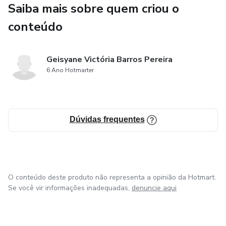
Saiba mais sobre quem criou o
Semiologia Cardíaca: Focos de ausculta, correlação com o
conteúdo
ciclo cardíaco e semiotecnia das valvulopatias.
Semiologia Pulmonar: Descrição detalhada de ruídos
Geisyane Victória Barros Pereira
6 Ano Hotmarter
adventícios e manobras específicas.
Dicionário de Achados: O que procurar em cada patologia
(IC, Pneumonia, DPOC, Valvulopatias).
Dúvidas frequentes
O conteúdo deste produto não representa a opinião da Hotmart.
Se você vir informações inadequadas,
denuncie aqui