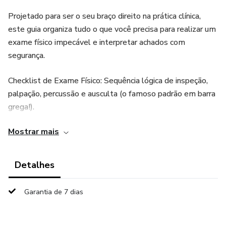
Projetado para ser o seu braço direito na prática clínica,
este guia organiza tudo o que você precisa para realizar um
exame físico impecável e interpretar achados com
segurança.
Checklist de Exame Físico: Sequência lógica de inspeção,
palpação, percussão e ausculta (o famoso padrão em barra
grega!).
Mostrar mais
Achados Normais vs. Patológicos: Tabelas comparativas
diretas para você diferenciar o que é fisiológico do que
indica alerta (sopros, estertores, ruídos adventícios).
Detalhes
Domine a semiologia onde ela realmente acontece: à beira
Garantia de 7 dias
do leito.
O que você vai encontrar: