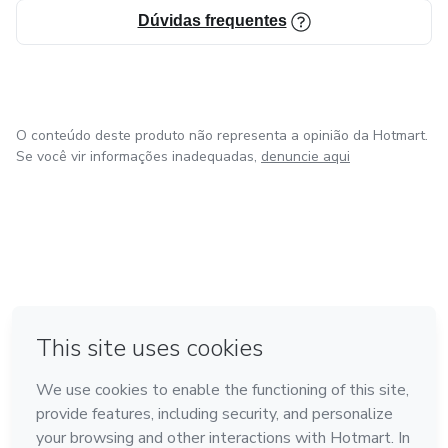
Dúvidas frequentes
O conteúdo deste produto não representa a opinião da Hotmart.
Se você vir informações inadequadas,
denuncie aqui
em Amsterdam
em Madrid
em Bogotá
Feito com
❤
em Belo Horizonte
na Cidade do México