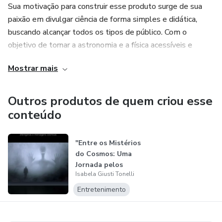
Sua motivação para construir esse produto surge de sua
paixão em divulgar ciência de forma simples e didática,
buscando alcançar todos os tipos de público. Com o
objetivo de tornar a astronomia e a física acessíveis e
interessantes para todos, Isabela desenvolveu um produto
Mostrar mais
digital que irá transformar a maneira como as pessoas
compreendem e apreciam o universo ao seu redor.
Outros produtos de quem criou esse
Com sua abordagem clara e cativante, Isabela tem como
conteúdo
missão levar o fascínio do cosmos para o maior número
possível de pessoas, inspirando-as a explorar e questionar
"Entre os Mistérios
o mundo que nos cerca. Sua expertise e dedicação em
do Cosmos: Uma
compartilhar conhecimento fazem dela uma referência na
Jornada pelos
área, tornando seu produto indispensável para aqueles que
Isabela Giusti Tonelli
Enigmas Ext...
desejam ampliar seus horizontes e desvendar os mistérios
Entretenimento
do universo.