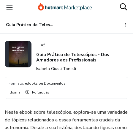
Ir
Ir
Ir
para
para
para
o
o
o
conteúdo
pagamento
rodapé
Guia Prático de Telescópios - Dos Amadores aos Profissionais
principal
Guia Prático de Telescópios - Dos
Amadores aos Profissionais
Isabela Giusti Tonelli
Formato
:
eBooks ou Documentos
Idioma
:
Português
Neste ebook sobre telescópios, explora-se uma variedade
de tópicos relacionados a essas ferramentas cruciais da
astronomia. Desde a sua história, destacando figuras como