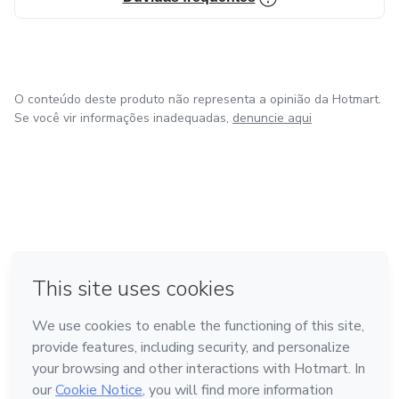
O conteúdo deste produto não representa a opinião da Hotmart.
Se você vir informações inadequadas,
denuncie aqui
em Bogotá
em Amsterdam
em Madrid
na Cidade do México
Feito com
❤
em Belo Horizonte
Conheça a Hotmart