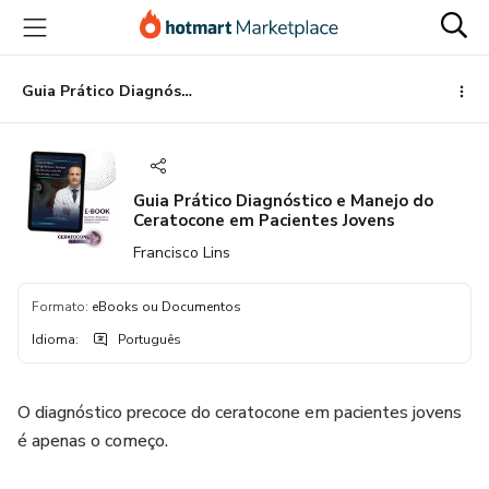
Ir
Ir
Ir
para
para
para
o
o
o
conteúdo
pagamento
rodapé
Guia Prático Diagnóstico e Manejo do Ceratocone em Pacientes Jovens
principal
Guia Prático Diagnóstico e Manejo do
Ceratocone em Pacientes Jovens
Francisco Lins
Formato
:
eBooks ou Documentos
Idioma
:
Português
O diagnóstico precoce do ceratocone em pacientes jovens
é apenas o começo.