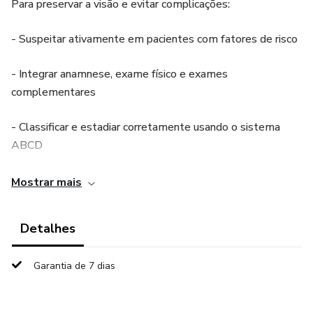
Para preservar a visão e evitar complicações:
- Suspeitar ativamente em pacientes com fatores de risco
- Integrar anamnese, exame físico e exames
complementares
- Classificar e estadiar corretamente usando o sistema
ABCD
- Intervir precocemente quando necessário, com crosslink
Mostrar mais
ou procedimentos combinados
Detalhes
- Monitorar e educar paciente e família de forma contínua
Garantia de 7 dias
Com essa abordagem, o oftalmologista consegue
preservar a visão funcional, reduzir risco de progressão e
preparar intervenções de forma segura e eficaz.