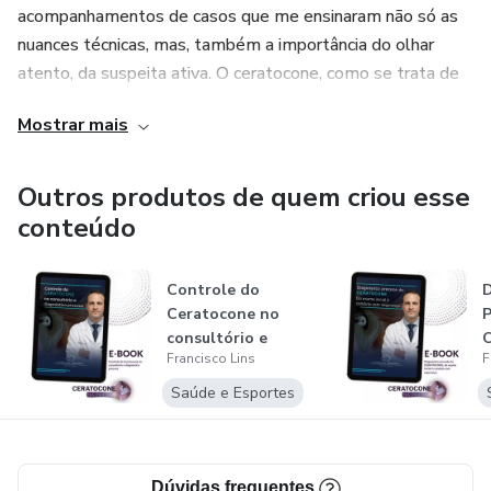
acompanhamentos de casos que me ensinaram não só as
nuances técnicas, mas, também a importância do olhar
atento, da suspeita ativa. O ceratocone, como se trata de
uma doença silenciosa e progressiva, me fez compreender
Mostrar mais
que o verdadeiro diferencial do especialista não está só na
técnica cirúrgica, mas na capacidade de identificar sinais
discretos, intervir precocemente, mudando assim o curso
Outros produtos de quem criou esse
da doença e preservando o maior patrimônio do paciente:
conteúdo
que é a visão.
Controle do
D
Ceratocone no
P
consultório e
C
Francisco Lins
F
diagnóstico
e
precoce
c
Saúde e Esportes
Dúvidas frequentes