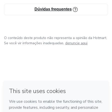
Dúvidas frequentes
O conteúdo deste produto não representa a opinião da Hotmart.
Se você vir informações inadequadas,
denuncie aqui
em Bogotá
em Amsterdam
em Madrid
na Cidade do México
Feito com
❤
em Belo Horizonte