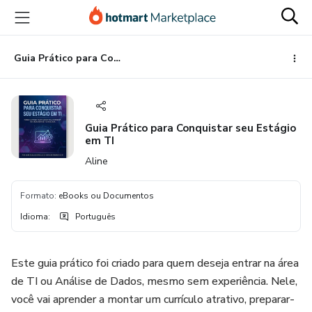
Ir
Ir
Ir
para
para
para
o
o
o
conteúdo
pagamento
rodapé
Guia Prático para Conquistar seu Estágio em TI
principal
Guia Prático para Conquistar seu Estágio
em TI
Aline
Formato
:
eBooks ou Documentos
Idioma
:
Português
Este guia prático foi criado para quem deseja entrar na área
de TI ou Análise de Dados, mesmo sem experiência. Nele,
você vai aprender a montar um currículo atrativo, preparar-