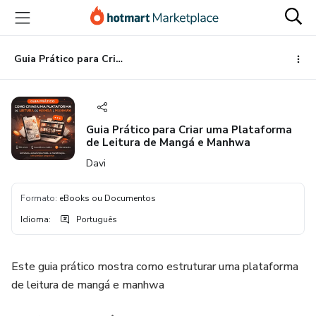
Ir
Ir
Ir
para
para
para
o
o
o
conteúdo
pagamento
rodapé
Guia Prático para Criar uma Plataforma de Leitura de Mangá e Manhwa
principal
Guia Prático para Criar uma Plataforma
de Leitura de Mangá e Manhwa
Davi
Formato
:
eBooks ou Documentos
Idioma
:
Português
Este guia prático mostra como estruturar uma plataforma
de leitura de mangá e manhwa