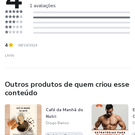
1 avaliações
Não Perca Mais Tempo!
Adquira agora o seu e-book e comece sua jornada para um
novo você
4
08/10/2024
LIVIA
Outros produtos de quem criou esse
conteúdo
Café da Manhã do
E
Nutri
C
Diogo Barros
D