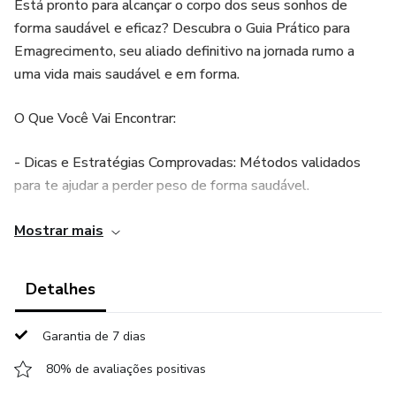
Está pronto para alcançar o corpo dos seus sonhos de
forma saudável e eficaz? Descubra o Guia Prático para
Emagrecimento, seu aliado definitivo na jornada rumo a
uma vida mais saudável e em forma.
O Que Você Vai Encontrar:
- Dicas e Estratégias Comprovadas: Métodos validados
para te ajudar a perder peso de forma saudável.
- 10 Cardápios Exclusivos: Tudo o que você precisa para
Mostrar mais
começar sua transformação hoje mesmo.
Detalhes
- Passo a Passo Abrangente: Um guia detalhado para
alcançar seus objetivos de emagrecimento.
Garantia de 7 dias
Para Quem É Este Guia?
80% de avaliações positivas