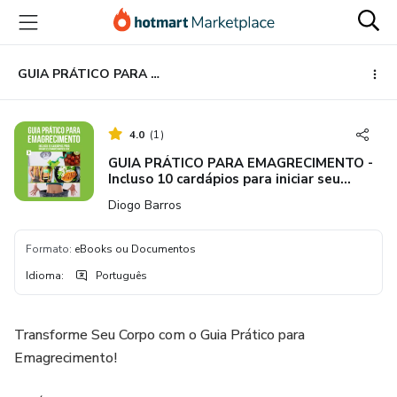
Ir
Ir
Ir
para
para
para
o
o
o
conteúdo
pagamento
rodapé
GUIA PRÁTICO PARA EMAGRECIMENTO - Incluso 10 cardápios para iniciar seu emagrecimento hoje
principal
4.0
(
1
)
GUIA PRÁTICO PARA EMAGRECIMENTO -
Incluso 10 cardápios para iniciar seu
emagrecimento hoje
Diogo Barros
Formato
:
eBooks ou Documentos
Idioma
:
Português
Transforme Seu Corpo com o Guia Prático para
Emagrecimento!