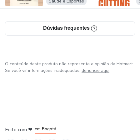
Saúde e Esportes
Dúvidas frequentes
O conteúdo deste produto não representa a opinião da Hotmart.
Se você vir informações inadequadas,
denuncie aqui
em Amsterdam
em Madrid
em Bogotá
Feito com
❤
em Belo Horizonte
na Cidade do México