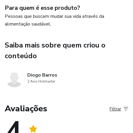
- **Iniciantes**: Se você está começando do zero, este
Para quem é esse produto?
guia é para você.
Pessoas que buscam mudar sua vida através da
alimentação saudável.
- **Avançados**: Maximize seus resultados com
estratégias avançadas.
Saiba mais sobre quem criou o
Benefícios:
conteúdo
Rotina Regulada: Conquiste uma rotina saudável e
produtiva.
Diogo Barros
2 Ano Hotmarter
- Produtividade Nutricional: Aprenda a se alimentar de
forma inteligente.
Avaliações
Filtrar
- Perda de Gordura: Diga adeus aos quilos extras.
4
- Ganho de Autoestima: Sinta-se bem consigo mesmo.