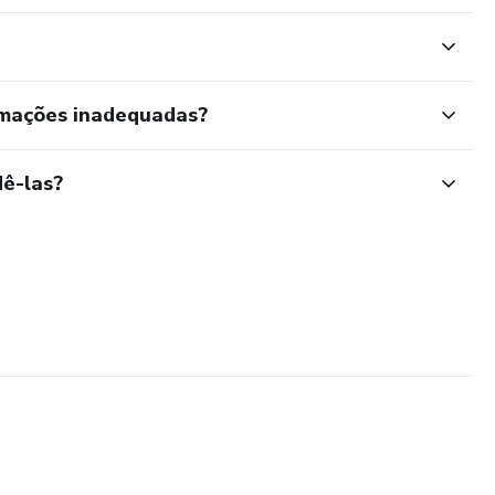
rmações inadequadas?
ê-las?