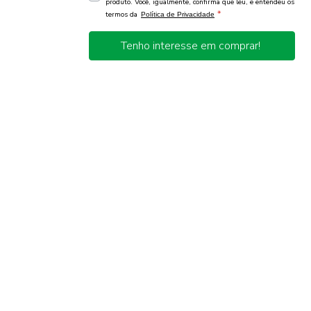
produto. Você, igualmente, confirma que leu, e entendeu os
*
termos da
Política de Privacidade
Tenho interesse em comprar!