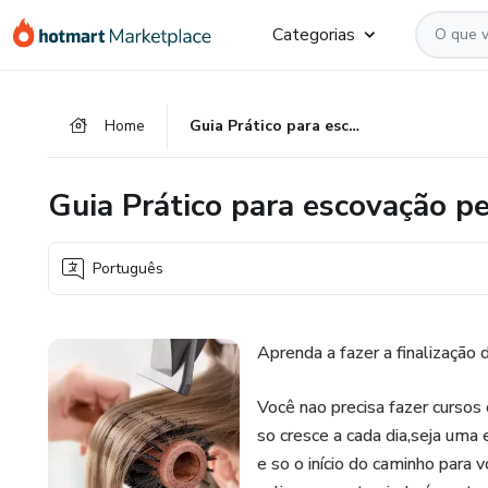
Ir
Ir
Ir
Categorias
para
para
para
o
o
o
conteúdo
pagamento
rodapé
Home
Guia Prático para escovação perfeita
principal
Guia Prático para escovação pe
Português
Aprenda a fazer a finalização
Você nao precisa fazer cursos
so cresce a cada dia,seja uma 
e so o início do caminho para