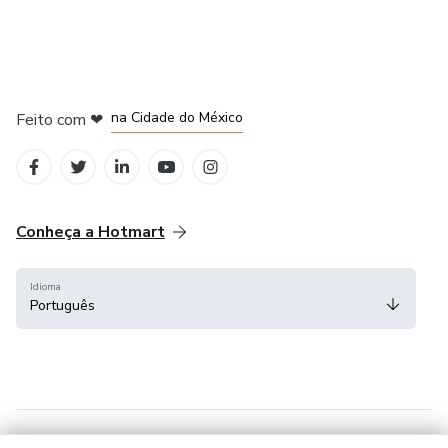
em Bogotá
em Amsterdam
em Madrid
na Cidade do México
Feito com
❤
em Belo Horizonte
Conheça a Hotmart
Idioma
Português