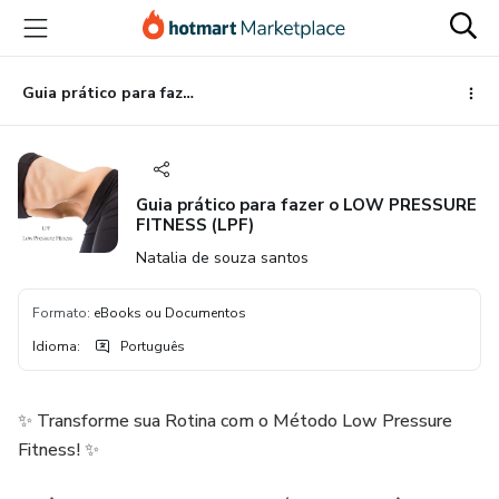
Ir
Ir
Ir
para
para
para
o
o
o
conteúdo
pagamento
rodapé
Guia prático para fazer o LOW PRESSURE FITNESS (LPF)
principal
Guia prático para fazer o LOW PRESSURE
FITNESS (LPF)
Natalia de souza santos
Formato
:
eBooks ou Documentos
Idioma
:
Português
✨ Transforme sua Rotina com o Método Low Pressure
Fitness! ✨