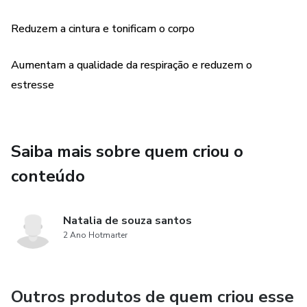
✅ Benefícios explicados para maximizar os resultados e
Reduzem a cintura e tonificam o corpo
entender o que cada movimento faz pelo seu corpo.
Aumentam a qualidade da respiração e reduzem o
✅ Rotinas sugeridas para incluir o LPF no seu dia a dia, sem
estresse
complicação.
✅Redução de Diástase
Saiba mais sobre quem criou o
💡 Perfeito para quem busca saúde, estética e qualidade
conteúdo
de vida no conforto de casa!
👉 Invista em você agora mesmo! Acesse o link na bio e
Natalia de souza santos
garanta o seu eBook com preço especial de lançamento.
2 Ano Hotmarter
#LPF #LowPressureFitness #Autocuidado #BemEstar
Outros produtos de quem criou esse