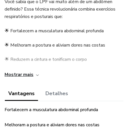
Você sabia que o LPF vai muito além de um abdômen
definido? Essa técnica revolucionária combina exercícios
respiratórios e posturais que:
🌟 Fortalecem a musculatura abdominal profunda
🌟 Melhoram a postura e aliviam dores nas costas
🌟 Reduzem a cintura e tonificam o corpo
🌟 Aumentam a qualidade da respiração e reduzem o
Mostrar mais
estresse
Vantagens
Detalhes
No nosso eBook Guia Prático para Low Pressure Fitness,
você terá:
Fortalecem a musculatura abdominal profunda
✅ Passo a passo detalhado para realizar os exercícios
corretamente, mesmo sendo iniciante.
Melhoram a postura e aliviam dores nas costas