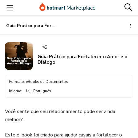
Ir
Ir
Ir
para
para
para
o
o
o
conteúdo
pagamento
rodapé
Guia Prático para Fortalecer o Amor e o Diálogo
principal
Guia Prático para Fortalecer o Amor e o
Diálogo
Formato
:
eBooks ou Documentos
Idioma
:
Português
Você sente que seu relacionamento pode ser ainda
melhor?
Este e-book foi criado para ajudar casais a fortalecer o