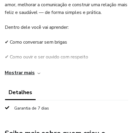
amor, melhorar a comunicação e construir uma relação mais
feliz e saudável — de forma simples e prática.
Dentro dele você vai aprender:
✔ Como conversar sem brigas
✔ Como ouvir e ser ouvido com respeito
✔ Atitudes simples que aumentam o amor no dia a dia
Mostrar mais
✔ Como criar mais confiança e união
Detalhes
Tudo com linguagem fácil, direta e que realmente funciona
Garantia de 7 dias
na vida real.
💖 Ideal para quem quer melhorar o relacionamento, se
aproximar mais do parceiro(a) e viver com mais harmonia.