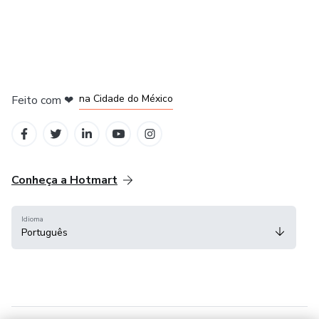
em Bogotá
em Amsterdam
em Madrid
na Cidade do México
Feito com
❤
em Belo Horizonte
Conheça a Hotmart
Idioma
Português