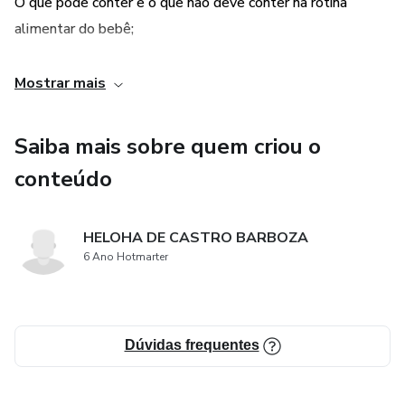
O que pode conter e o que não deve conter na rotina
alimentar do bebê;
Os motivos que levam o bebê a comer;
Mostrar mais
O que fazer, se o bebê não quiser comer;
Saiba mais sobre quem criou o
Como fazer o bebê gostar de comer saudável;
conteúdo
Cortes seguros para evitar risco de engasgo;
HELOHA DE CASTRO BARBOZA
6 Ano Hotmarter
Dúvidas frequentes