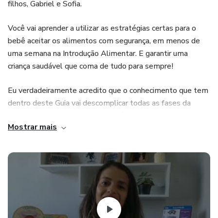
filhos, Gabriel e Sofia.
Você vai aprender a utilizar as estratégias certas para o
bebê aceitar os alimentos com segurança, em menos de
uma semana na Introdução Alimentar. E garantir uma
criança saudável que coma de tudo para sempre!
Eu verdadeiramente acredito que o conhecimento que tem
dentro deste Guia vai descomplicar todas as fases da
Introdução Alimentar do seu bebê e transformar a rejeição
Mostrar mais
dos alimentos em uma aceitação prazerosa, assim como
transformou do meu filho Gabriel que hoje come de tudo
sem recusar alimentos saudáveis e tem transformado da
minha filha Sofia, que se encontra na fase da Introdução
Alimentar e no início não queria experimentar
absolutamente nada, além do leite materno.