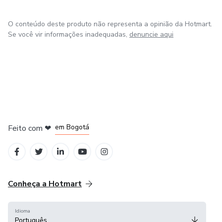
O conteúdo deste produto não representa a opinião da Hotmart.
Se você vir informações inadequadas,
denuncie aqui
em Amsterdam
em Madrid
em Bogotá
Feito com
❤
em Belo Horizonte
na Cidade do México
Conheça a Hotmart
Idioma
Português