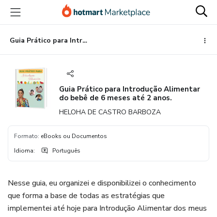
Ir
Ir
Ir
para
para
para
o
o
o
conteúdo
pagamento
rodapé
Guia Prático para Introdução Alimentar do bebê de 6 meses até 2 anos.
principal
Guia Prático para Introdução Alimentar
do bebê de 6 meses até 2 anos.
HELOHA DE CASTRO BARBOZA
Formato
:
eBooks ou Documentos
Idioma
:
Português
Nesse guia, eu organizei e disponibilizei o conhecimento
que forma a base de todas as estratégias que
implementei até hoje para Introdução Alimentar dos meus