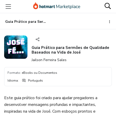
Ir
Ir
Ir
para
para
para
o
o
o
conteúdo
pagamento
rodapé
Guia Prático para Sermões de Qualidade Baseados na Vida de José
principal
Guia Prático para Sermões de Qualidade
Baseados na Vida de José
Jailson Ferreira Sales
Formato
:
eBooks ou Documentos
Idioma
:
Português
Este guia prático foi criado para ajudar pregadores a
desenvolver mensagens profundas e impactantes,
inspiradas na vida de José. Com esboços prontos e