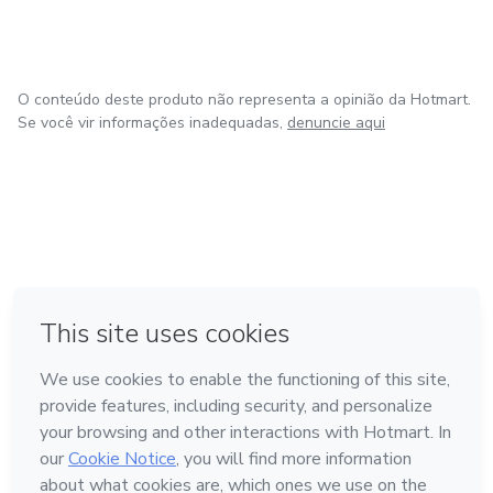
O conteúdo deste produto não representa a opinião da Hotmart.
Se você vir informações inadequadas,
denuncie aqui
em Amsterdam
em Madrid
em Bogotá
Feito com
❤
em Belo Horizonte
na Cidade do México
Conheça a Hotmart