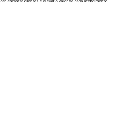
car, encantar clientes e elevar o valor de cada atendimento.
is.
ocê brilhar ainda mais no lash design.