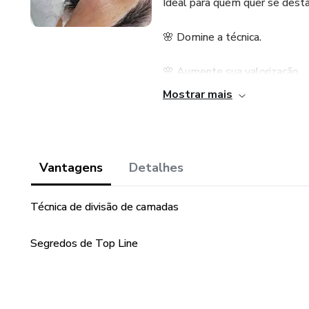
Ideal para quem quer se desta
🌸 Domine a técnica.
🌸 Aumente sua valorização.
Mostrar mais
🌸 Conquiste resultados incríve
Esse é o primeiro passo para v
Vantagens
Detalhes
Técnica de divisão de camadas
Segredos de Top Line