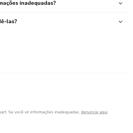
rmações inadequadas?
ê-las?
art. Se você vir informações inadequadas,
denuncie aqui