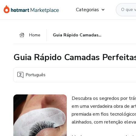
Ir
Ir
Ir
Categorias
para
para
para
o
o
o
conteúdo
pagamento
rodapé
Home
Guia Rápido Camadas Perfeitas
principal
Guia Rápido Camadas Perfeita
Português
Descubra os segredos por trá
em uma verdadeira obra de art
premiada em fios tecnológicos 
alinhados, com retenção eleva