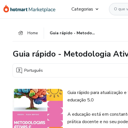
Ir
Ir
Ir
Categorias
para
para
para
o
o
o
conteúdo
pagamento
rodapé
Home
Guia rápido - Metodologia Ativa e Educação 5.0
principal
Guia rápido - Metodologia Ati
Português
Guia rápido para atualização 
educação 5.0
A educação está em constant
prática docente e no seu pode