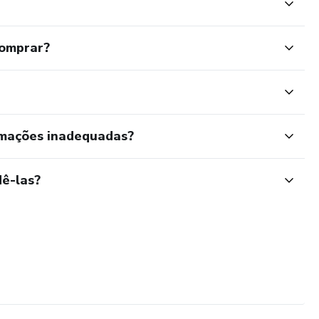
comprar?
rmações inadequadas?
ê-las?