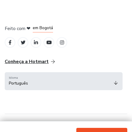
em Amsterdam
em Madrid
em Bogotá
Feito com
❤
em Belo Horizonte
na Cidade do México
Conheça a Hotmart
Idioma
Português
Central de ajuda
Termos
Privacidade
Cookies