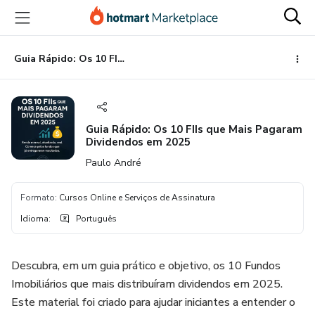
Ir
Ir
Ir
para
para
para
o
o
o
conteúdo
pagamento
rodapé
Guia Rápido: Os 10 FIIs que Mais Pagaram Dividendos em 2025
principal
Guia Rápido: Os 10 FIIs que Mais Pagaram
Dividendos em 2025
Paulo André
Formato
:
Cursos Online e Serviços de Assinatura
Idioma
:
Português
Descubra, em um guia prático e objetivo, os 10 Fundos
Imobiliários que mais distribuíram dividendos em 2025.
Este material foi criado para ajudar iniciantes a entender o