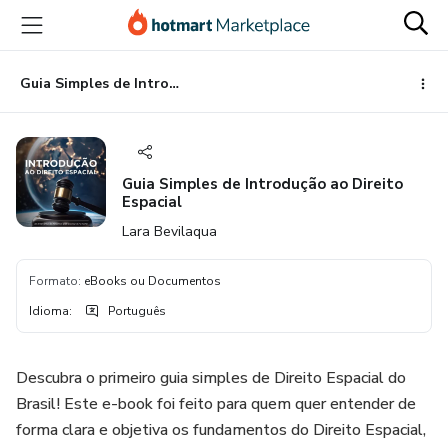
Ir
Ir
Ir
para
para
para
o
o
o
conteúdo
pagamento
rodapé
Guia Simples de Introdução ao Direito Espacial
principal
Guia Simples de Introdução ao Direito
Espacial
Lara Bevilaqua
Formato
:
eBooks ou Documentos
Idioma
:
Português
Descubra o primeiro guia simples de Direito Espacial do
Brasil! Este e-book foi feito para quem quer entender de
forma clara e objetiva os fundamentos do Direito Espacial,