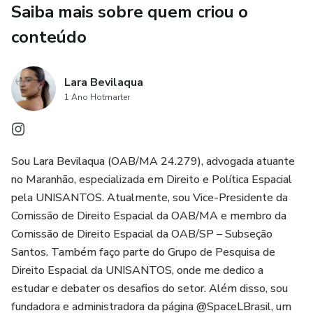
Saiba mais sobre quem criou o
Se você quer dar o primeiro passo no universo do Direito
conteúdo
Espacial, este é o seu guia definitivo. Não perca a
oportunidade de começar a estudar agora por um valor
acessível!
Lara Bevilaqua
1 Ano Hotmarter
Sou Lara Bevilaqua (OAB/MA 24.279), advogada atuante
no Maranhão, especializada em Direito e Política Espacial
pela UNISANTOS. Atualmente, sou Vice-Presidente da
Comissão de Direito Espacial da OAB/MA e membro da
Comissão de Direito Espacial da OAB/SP – Subseção
Santos. Também faço parte do Grupo de Pesquisa de
Direito Espacial da UNISANTOS, onde me dedico a
estudar e debater os desafios do setor. Além disso, sou
fundadora e administradora da página @SpaceLBrasil, um