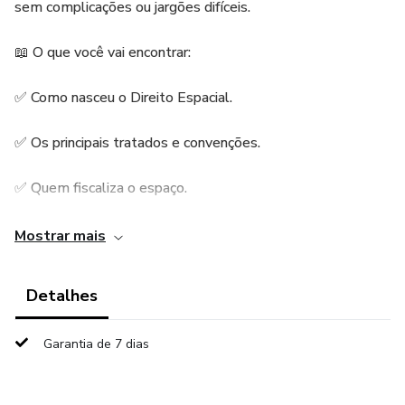
sem complicações ou jargões difíceis.
📖 O que você vai encontrar:
✅ Como nasceu o Direito Espacial.
✅ Os principais tratados e convenções.
✅ Quem fiscaliza o espaço.
✅ O papel do Brasil na corrida espacial.
Mostrar mais
✅ Os desafios e tendências do futuro.
Detalhes
💰 E o melhor: tudo isso por apenas R$ 9,90 (Preço
Garantia de 7 dias
especial de lançamento)
(após a promoção, passará a R$ 14,90)