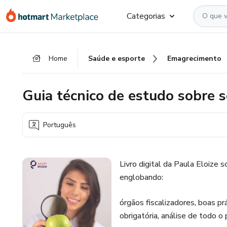
Ir
Ir
Ir
Categorias
para
para
para
o
o
o
conteúdo
pagamento
rodapé
Home
Saúde e esporte
Emagrecimento
principal
Guia técnico de estudo sobre 
Português
Livro digital da Paula Eloize s
englobando:
órgãos fiscalizadores, boas p
obrigatória, análise de todo 