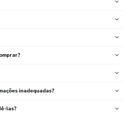
comprar?
rmações inadequadas?
ê-las?