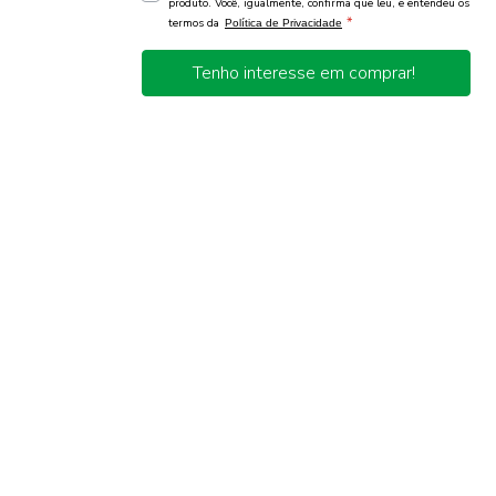
produto. Você, igualmente, confirma que leu, e entendeu os
*
termos da
Política de Privacidade
Tenho interesse em comprar!