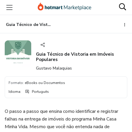
Ir
Ir
Ir
para
para
para
o
o
o
conteúdo
pagamento
rodapé
Guia Técnico de Vistoria em Imóveis Populares
principal
Guia Técnico de Vistoria em Imóveis
Populares
Gustavo Malaquias
Formato
:
eBooks ou Documentos
Idioma
:
Português
O passo a passo que ensina como identificar e registrar
falhas na entrega de imóveis do programa Minha Casa
Minha Vida. Mesmo que você não entenda nada de