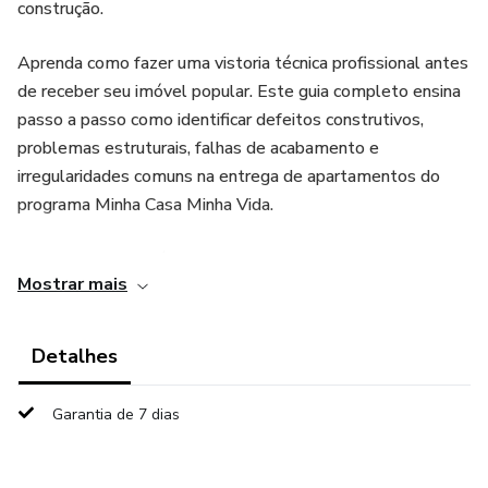
construção.
Aprenda como fazer uma vistoria técnica profissional antes
de receber seu imóvel popular. Este guia completo ensina
passo a passo como identificar defeitos construtivos,
problemas estruturais, falhas de acabamento e
irregularidades comuns na entrega de apartamentos do
programa Minha Casa Minha Vida.
Ideal para proprietários, compradores, investidores e
Mostrar mais
profissionais da área imobiliária que desejam realizar uma
vistoria detalhada antes de assinar a entrega das chaves.
Detalhes
Garantia de 7 dias