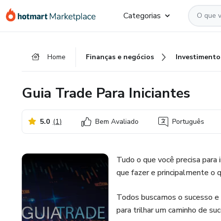
Ir
Ir
Ir
Categorias
para
para
para
o
o
o
conteúdo
pagamento
rodapé
Home
Finanças e negócios
Investimento
principal
Guia Trade Para Iniciantes
5.0
(
1
)
Bem Avaliado
Português
Tudo o que você precisa para 
que fazer e principalmente o 
Todos buscamos o sucesso e a 
para trilhar um caminho de su