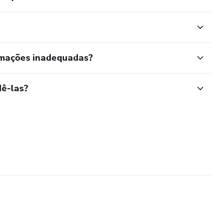
rmações inadequadas?
ê-las?