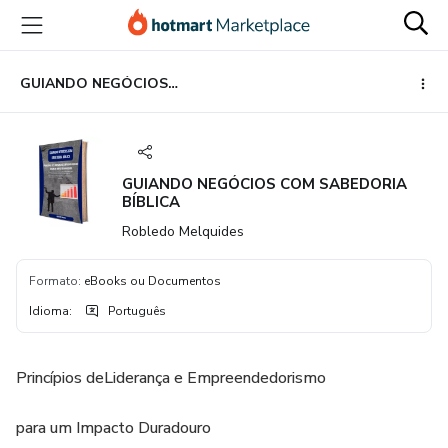
Ir
Ir
Ir
para
para
para
o
o
o
conteúdo
pagamento
rodapé
GUIANDO NEGÓCIOS COM SABEDORIA BÍBLICA
principal
GUIANDO NEGÓCIOS COM SABEDORIA
BÍBLICA
Robledo Melquides
Formato
:
eBooks ou Documentos
Idioma
:
Português
Princípios deLiderança e Empreendedorismo
para um Impacto Duradouro