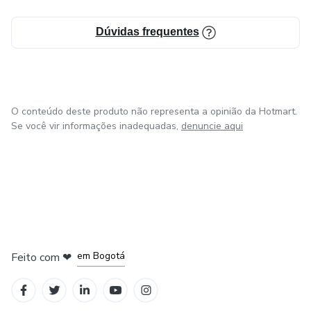
Dúvidas frequentes
O conteúdo deste produto não representa a opinião da Hotmart.
Se você vir informações inadequadas,
denuncie aqui
em Amsterdam
em Madrid
em Bogotá
Feito com
❤
em Belo Horizonte
na Cidade do México