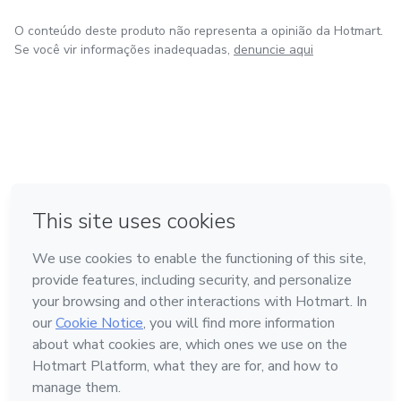
O conteúdo deste produto não representa a opinião da Hotmart.
Se você vir informações inadequadas,
denuncie aqui
em Amsterdam
em Madrid
em Bogotá
Feito com
❤
em Belo Horizonte
na Cidade do México
Conheça a Hotmart
Idioma
Português