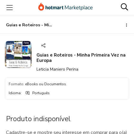
Ir
Ir
Ir
para
para
para
o
o
o
conteúdo
pagamento
rodapé
Guias e Roteiros - Minha Primeira Vez na Europa
principal
Guias e Roteiros - Minha Primeira Vez na
Europa
Leticia Maniero Perina
Formato
:
eBooks ou Documentos
Idioma
:
Português
Produto indisponível
Cadastre-se e mostre seu interesse em comprar para o(a)