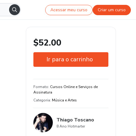
Acessar meu curso
Criar um curso
$52.00
Ir para o carrinho
Garantia de 7 dias
Estude do seu jeito e em qualquer
Formato
:
Cursos Online e Serviços de
dispositivo
Assinatura
Categoria
:
Música e Artes
Thiago Toscano
8 Ano Hotmarter