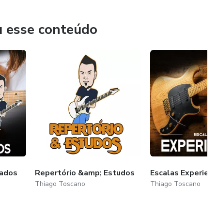
ue música não é competição e sim contribuição.
u esse conteúdo
cados
Repertório &amp; Estudos
Escalas Experien
Thiago Toscano
Thiago Toscano