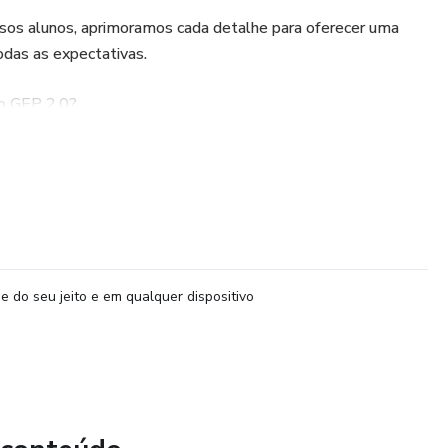
os alunos, aprimoramos cada detalhe para oferecer uma
odas as expectativas.
do GEP 2.0?
a mais aprofundado;
erar o aprendizado;
tencializar seus resultados.
e do seu jeito e em qualquer dispositivo
ção. O GEP 2.0 está aqui para te levar além!