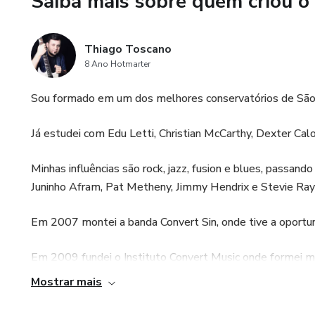
Saiba mais sobre quem criou o
Thiago Toscano
8 Ano Hotmarter
Sou formado em um dos melhores conservatórios de São P
Já estudei com Edu Letti, Christian McCarthy, Dexter Calor
Minhas influências são rock, jazz, fusion e blues, passando
Juninho Afram, Pat Metheny, Jimmy Hendrix e Stevie Ray
Em 2007 montei a banda Convert Sin, onde tive a oportu
Em 2009 fundei o Instituto Convert Music onde formei m
Mostrar mais
Desde então me dedico há carreira artística,empreendedo
de music business.