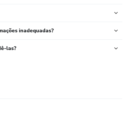
rmações inadequadas?
ê-las?