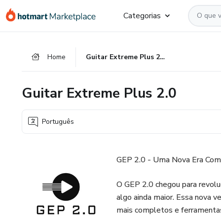
Ir
Ir
Ir
Categorias
para
para
para
o
o
o
conteúdo
pagamento
rodapé
Home
Guitar Extreme Plus 2.0
principal
Guitar Extreme Plus 2.0
Português
GEP 2.0 - Uma Nova Era Com
O GEP 2.0 chegou para revolucio
algo ainda maior. Essa nova v
mais completos e ferramentas 