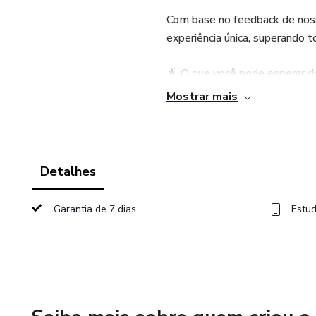
Com base no feedback de noss
experiência única, superando t
🌟 O que você pode esperar 
Mostrar mais
✔ Conteúdo atualizado e aind
✔ Novas estratégias para acel
Detalhes
✔ Recursos exclusivos para po
Garantia de 7 dias
Estud
Não fique de fora dessa evolu