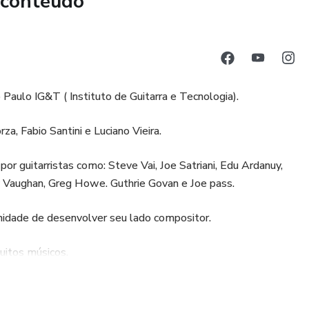
 conteúdo
aulo IG&T ( Instituto de Guitarra e Tecnologia).
za, Fabio Santini e Luciano Vieira.
 por guitarristas como: Steve Vai, Joe Satriani, Edu Ardanuy,
 Vaughan, Greg Howe. Guthrie Govan e Joe pass.
nidade de desenvolver seu lado compositor.
uitos músicos.
rismo musical, produção,aulas, palestras,workshop e ensino