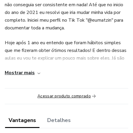
não conseguia ser consistente em nada! Até que no inicio
do ano de 2021 eu resolvi que iria mudar minha vida por
completo. Iniciei meu perfil no Tik Tok "@eumatzin" para
documentar toda a mudança.
Hoje após 1 ano eu entendo que foram hábitos simples
que me fizeram obter ótimos resultados! E dentro dessas
aulas eu vou te explicar um pouco mais sobre eles. Já são
12 aulas gravadas, fora as próximas que ainda vão ser
Mostrar mais
adicionadas.
Tome cuidado! isso pode mudar sua vida.
Acessar produto comprado
Vantagens
Detalhes