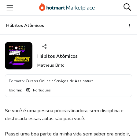
Ir
Ir
Ir
para
para
para
o
o
o
conteúdo
pagamento
rodapé
Hábitos Atômicos
principal
Hábitos Atômicos
Matheus Brito
Formato
:
Cursos Online e Serviços de Assinatura
Idioma
:
Português
Se você é uma pessoa procrastinadora, sem disciplina e
desfocada essas aulas são para você.
Passei uma boa parte da minha vida sem saber pra onde ir,