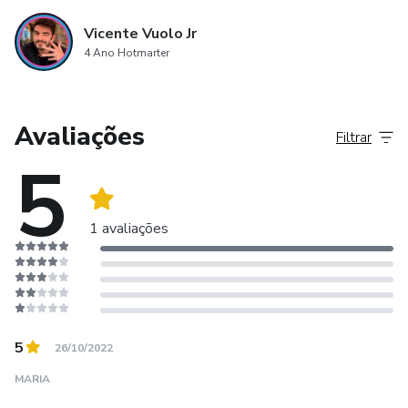
poder usar onde quiser!
Vicente Vuolo Jr
4 Ano Hotmarter
Chegou a sua hora de passar na entrevista de emprego que
tanto sonhou!!
Avaliações
Filtrar
5
1 avaliações
5
26/10/2022
MARIA