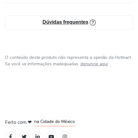
Dúvidas frequentes
O conteúdo deste produto não representa a opinião da Hotmart.
Se você vir informações inadequadas,
denuncie aqui
em Bogotá
em Amsterdam
em Madrid
na Cidade do México
Feito com
❤
em Belo Horizonte