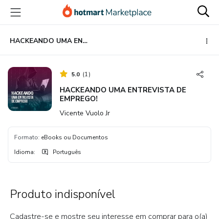
Ir
Ir
Ir
para
para
para
o
o
o
conteúdo
pagamento
rodapé
HACKEANDO UMA ENTREVISTA DE EMPREGO!
principal
5.0
(
1
)
HACKEANDO UMA ENTREVISTA DE
EMPREGO!
Vicente Vuolo Jr
Formato
:
eBooks ou Documentos
Idioma
:
Português
Produto indisponível
Cadastre-se e mostre seu interesse em comprar para o(a)