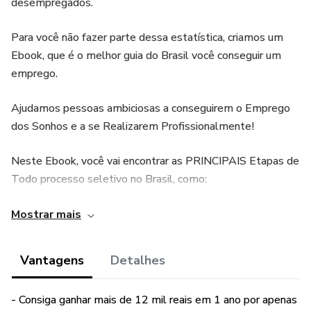
desempregados.
Para você não fazer parte dessa estatística, criamos um
Ebook, que é o melhor guia do Brasil você conseguir um
emprego.
Ajudamos pessoas ambiciosas a conseguirem o Emprego
dos Sonhos e a se Realizarem Profissionalmente!
Neste Ebook, você vai encontrar as PRINCIPAIS Etapas de
Todo processo seletivo no Brasil, como:
1) Como montar um Currículo Chamativo
Mostrar mais
2) 14 Principais perguntas de uma Entrevista de Emprego
Vantagens
Detalhes
- e o que os recrutadores esperam ouvir
- Consiga ganhar mais de 12 mil reais em 1 ano por apenas
3) Você vai aprender como responder com confiança cada