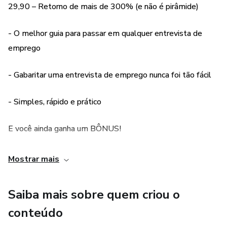
pergunta
29,90 – Retorno de mais de 300% (e não é pirâmide)
4) O SEGREDO de como se Comportar em uma Dinâmica
- O melhor guia para passar em qualquer entrevista de
de Grupo
emprego
5) Qual é a melhor ferramenta para multiplicar em 5x o
- Gabaritar uma entrevista de emprego nunca foi tão fácil
seu número de Oportunidades de Emprego
- Simples, rápido e prático
E você ainda ganha um BÔNUS!
- Mentoria 100% online sobre habilidades sociais!
Mostrar mais
- Grupo no telegram para dúvidas e troca de
Saiba mais sobre quem criou o
conhecimentos!
conteúdo
- Modelo de currículo do O Sociável PRONTO para você