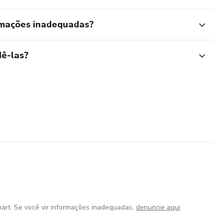
rmações inadequadas?
ê-las?
art. Se você vir informações inadequadas,
denuncie aqui