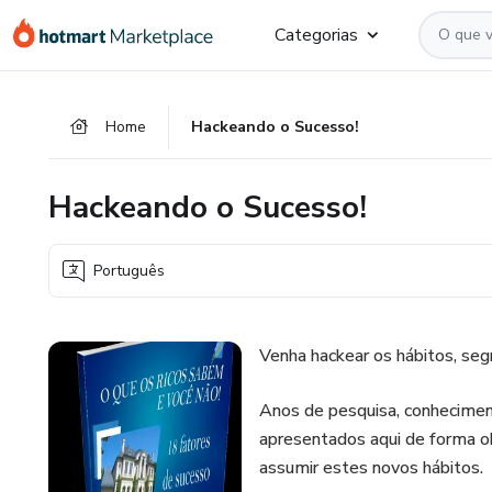
Ir
Ir
Ir
Categorias
para
para
para
o
o
o
conteúdo
pagamento
rodapé
Home
Hackeando o Sucesso!
principal
Hackeando o Sucesso!
Português
Venha hackear os hábitos, se
Anos de pesquisa, conheciment
apresentados aqui de forma ob
assumir estes novos hábitos.