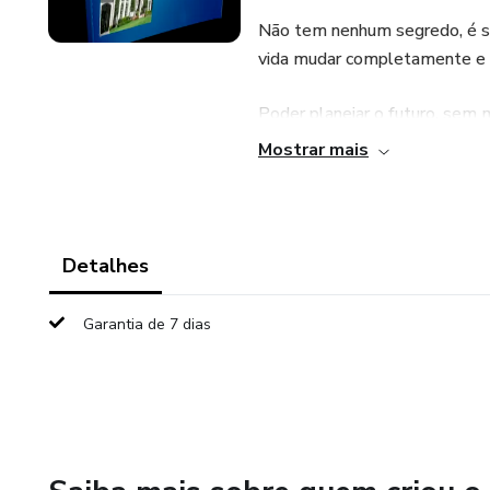
Não tem nenhum segredo, é só 
vida mudar completamente e v
Poder planejar o futuro, sem 
casa dos sonhos, boas escolas 
Mostrar mais
tudo que faz a vida ser mais e
Detalhes
Garantia de 7 dias