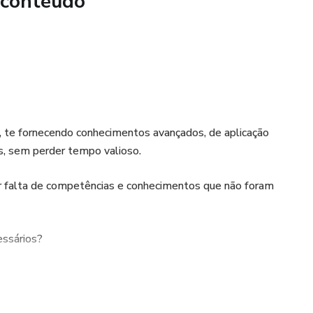
 conteúdo
, te fornecendo conhecimentos avançados, de aplicação
is, sem perder tempo valioso.
r falta de competências e conhecimentos que não foram
ssários?
forma rápida e efetiva.
mpenho superior, com aplicação de conhecimentos