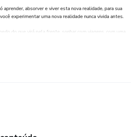
aprender, absorver e viver esta nova realidade, para sua
ocê experimentar uma nova realidade nunca vivida antes.
medo do que virá pela frente, sonhar com viagens, com uma
para os filhos, uma aposentadoria feliz e tranquila, enfim,
 melhor.