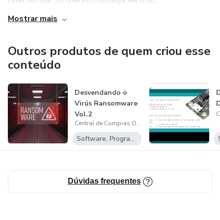
fazer no hoje, no hoje em consegui ver o qu...
Mostrar mais
Outros produtos de quem criou esse
conteúdo
Desvendando o
Virús Ransomware
D
Vol.2
Central de Compras Online
Software, Programas para baixar
Dúvidas frequentes