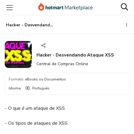
Ir
Ir
Ir
para
para
para
o
o
o
conteúdo
pagamento
rodapé
Hacker - Desvendando Ataque XSS
principal
Hacker - Desvendando Ataque XSS
Central de Compras Online
Formato
:
eBooks ou Documentos
Idioma
:
Português
- O que é um ataque de XSS
- Os tipos de ataques de XSS