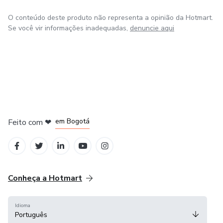
O conteúdo deste produto não representa a opinião da Hotmart.
Se você vir informações inadequadas,
denuncie aqui
em Amsterdam
em Madrid
em Bogotá
Feito com
❤
em Belo Horizonte
na Cidade do México
Conheça a Hotmart
Idioma
Português