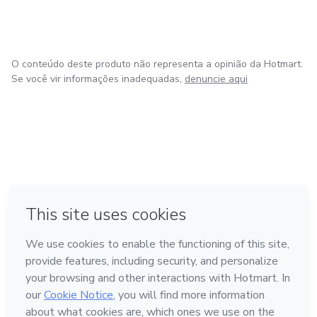
O conteúdo deste produto não representa a opinião da Hotmart.
Se você vir informações inadequadas,
denuncie aqui
em Amsterdam
em Madrid
em Bogotá
Feito com
❤
em Belo Horizonte
na Cidade do México
Conheça a Hotmart