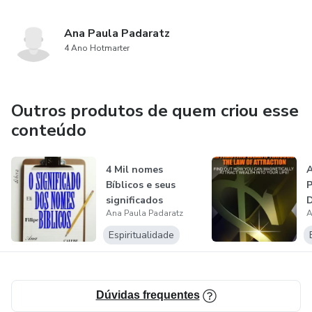
Ana Paula Padaratz
4 Ano Hotmarter
Outros produtos de quem criou esse
conteúdo
4 Mil nomes
Bíblicos e seus
P
significados
Ana Paula Padaratz
A
Espiritualidade
Dúvidas frequentes