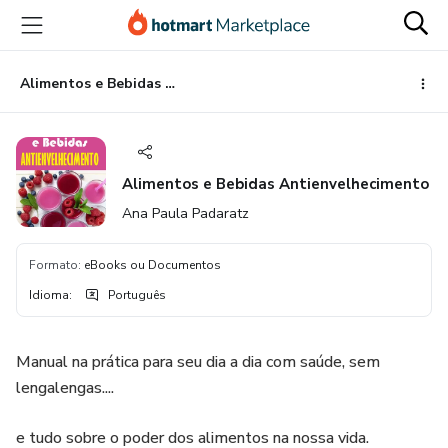
Ir
Ir
Ir
para
para
para
o
o
o
conteúdo
pagamento
rodapé
Alimentos e Bebidas Antienvelhecimento
principal
Alimentos e Bebidas Antienvelhecimento
Ana Paula Padaratz
Formato
:
eBooks ou Documentos
Idioma
:
Português
Manual na prática para seu dia a dia com saúde, sem
lengalengas....
e tudo sobre o poder dos alimentos na nossa vida.