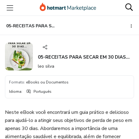
Ir
Ir
Ir
para
para
para
o
o
o
conteúdo
pagamento
rodapé
05-RECEITAS PARA SECAR EM 30 DIAS...
principal
05-RECEITAS PARA SECAR EM 30 DIAS...
leo silva
Formato
:
eBooks ou Documentos
Idioma
:
Português
Neste eBook você encontrará um guia prático e delicioso
para ajudá-lo a atingir seus objetivos de perda de peso em
apenas 30 dias. Abordaremos a importância de uma
alimentação saudável e equilibrada, além de fornecer