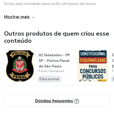
Estou aqui contando para vocês um pouco da nossa
trajetória, para que você entenda que a educação faz parte
Mostrar mais
de tudo que construímos até aqui.
Estamos muito felizes com você para nos conhecer e
Outros produtos de quem criou esse
esperamos poder transformar a sua vida!
conteúdo
02 Simulados - PP
D
SP - Polícia Penal
C
de São Paulo
E
Focus Concursos
F
Educacional
Dúvidas frequentes