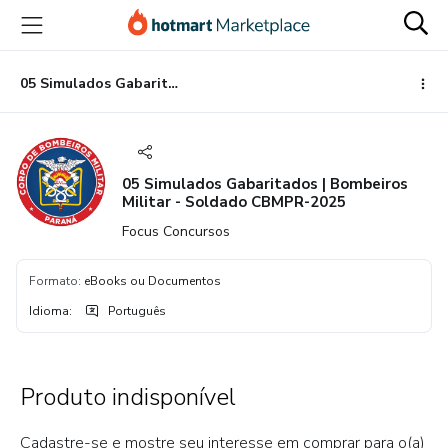
Ir
Ir
Ir
para
para
para
o
o
o
conteúdo
pagamento
rodapé
05 Simulados Gabaritados | Bombeiros Militar - Soldado CBMPR-2025
principal
05 Simulados Gabaritados | Bombeiros
Militar - Soldado CBMPR-2025
Focus Concursos
Formato
:
eBooks ou Documentos
Idioma
:
Português
Produto indisponível
Cadastre-se e mostre seu interesse em comprar para o(a)