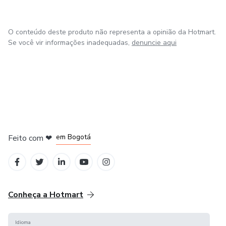
O conteúdo deste produto não representa a opinião da Hotmart.
Se você vir informações inadequadas,
denuncie aqui
em Amsterdam
em Madrid
em Bogotá
Feito com
❤
em Belo Horizonte
na Cidade do México
Conheça a Hotmart
Idioma