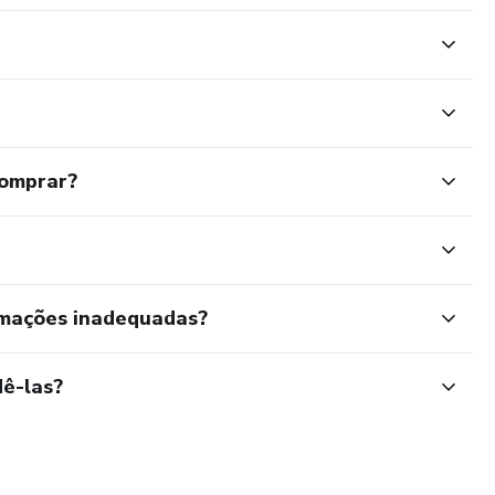
comprar?
rmações inadequadas?
ê-las?