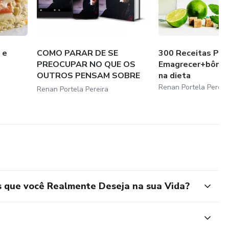
 e
COMO PARAR DE SE
300 Receitas Par
PREOCUPAR NO QUE OS
Emagrecer+bônus
OUTROS PENSAM SOBRE
na dieta
VOC...
Renan Portela Pereir
Renan Portela Pereira
s que você Realmente Deseja na sua Vida?