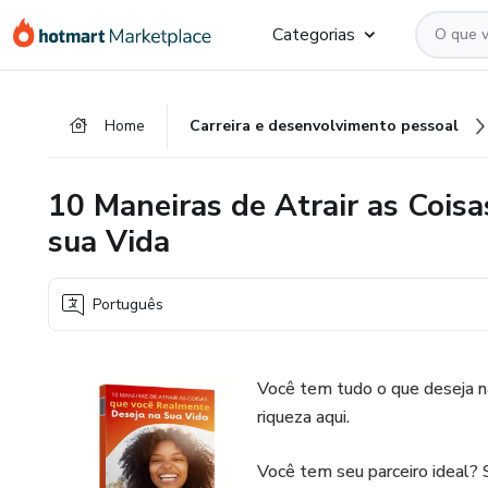
Ir
Ir
Ir
Categorias
para
para
para
o
o
o
conteúdo
pagamento
rodapé
Home
Carreira e desenvolvimento pessoal
principal
10 Maneiras de Atrair as Cois
sua Vida
Português
Você tem tudo o que deseja n
riqueza aqui.
Você tem seu parceiro ideal? 