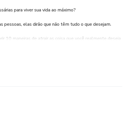
sárias para viver sua vida ao máximo?
as pessoas, elas dirão que não têm tudo o que desejam.
ir 10 maneiras de atrair as coisa que você realmente deseja