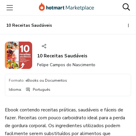
Ir
Ir
Ir
para
para
para
o
o
o
conteúdo
pagamento
rodapé
10 Receitas Saudáveis
principal
10 Receitas Saudáveis
Felipe Campos do Nascimento
Formato
:
eBooks ou Documentos
Idioma
:
Português
Ebook contendo receitas práticas, saudáveis e fáceis de
fazer. Receitas com pouco carboidrato ideal para a perda
de gordura corporal. Os ingredientes utilizados podem
facilmente serem substituídos por alimentos que