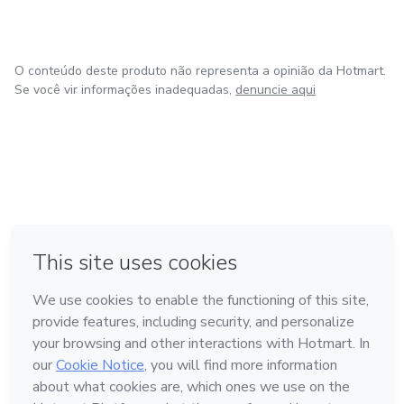
O conteúdo deste produto não representa a opinião da Hotmart.
Se você vir informações inadequadas,
denuncie aqui
em Bogotá
em Amsterdam
em Madrid
na Cidade do México
Feito com
❤
em Belo Horizonte
Conheça a Hotmart